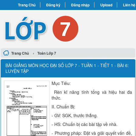
Trang Chủ
Đăng ký
Đăng nhập
Upload
Liên hệ
›
Trang Chủ
Toán Lớp 7
BÀI GIẢNG MÔN HỌC ĐẠI SỐ LỚP 7 - TUẦN 1 - TIẾT 1 - BÀI 6:
LUYỆN TẬP
Mục Tiêu:
Rèn kĩ năng tính tổng và hiệu hai đa
thức.
II. Chuẩn Bị:
- GV: SGK, thước thẳng.
- HS: Chuẩn bị các bài tập về nhà.
- Phương pháp: Đặt và giải quyết vấn đề,