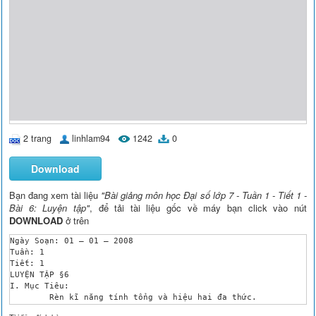
2 trang
linhlam94
1242
0
Download
Bạn đang xem tài liệu
"Bài giảng môn học Đại số lớp 7 - Tuần 1 - Tiết 1 -
Bài 6: Luyện tập"
, để tải tài liệu gốc về máy bạn click vào nút
DOWNLOAD
ở trên
Ngày Soạn: 01 – 01 – 2008

Tuần: 1

Tiết: 1

LUYỆN TẬP §6

I. Mục Tiêu:

	Rèn kĩ năng tính tổng và hiệu hai đa thức.

II. Chuẩn Bị:
