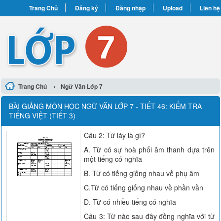
Trang Chủ
Đăng ký
Đăng nhập
Upload
Liên hệ
›
Trang Chủ
Ngữ Văn Lớp 7
BÀI GIẢNG MÔN HỌC NGỮ VĂN LỚP 7 - TIẾT 46: KIỂM TRA
TIẾNG VIỆT (TIẾT 3)
Câu 2: Từ láy là gì?
A. Từ có sự hoà phối âm thanh dựa trên
một tiếng có nghĩa
B. Từ có tiếng giống nhau về phụ âm
C.Từ có tiếng giống nhau về phần vần
D. Từ có nhiều tiếng có nghĩa
Câu 3: Từ nào sau đây đồng nghĩa với từ