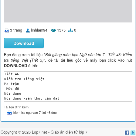
3 trang
linhlam94
1375
0
Download
Bạn đang xem tài liệu
"Bài giảng môn học Ngữ văn lớp 7 - Tiết 46: Kiểm
tra tiếng Việt (Tiết 3)"
, để tải tài liệu gốc về máy bạn click vào nút
DOWNLOAD
ở trên
Tiết 46

Kiểm tra Tiếng Việt

Ma trận

 Mức độ

Nội dung

Nội dung kiến thức cần đạt

Nhận biết

Tài liệu đính kèm:
Thông hiểu

kiem tra ngu van 7 tiet 46.doc
Vận dụng

TN

TL

TN

Copyright © 2026 Lop7.net -
Giáo án điện tử lớp 7
,
TL
