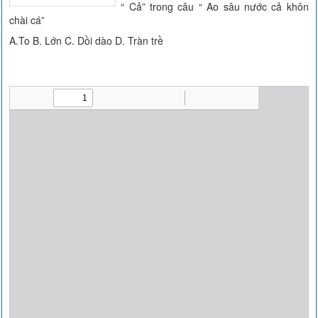
“ Cả” trong câu “ Ao sâu nước cả khôn
chài cá”
A.To B. Lớn C. Dồi dào D. Tràn trề