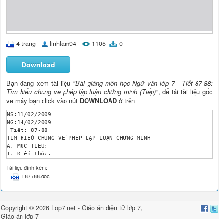
4 trang
linhlam94
1105
0
Download
Bạn đang xem tài liệu
"Bài giảng môn học Ngữ văn lớp 7 - Tiết 87-88:
Tìm hiểu chung về phép lập luận chứng minh (Tiếp)"
, để tải tài liệu gốc
về máy bạn click vào nút
DOWNLOAD
ở trên
NS:11/02/2009

NG:14/02/2009

 Tiết: 87-88

TÌM HIỂU CHUNG VỀ PHÉP LẬP LUẬN CHỨNG MINH

A. MỤC TIÊU:

1. Kiến thức:

- HS: Bước đầu năm được đặc điểm của một bài văn nghị luận chứ
Tài liệu đính kèm:
2. Kĩ năng:

T87+88.doc
Nhận diện và phân tích một đề, một văn bản nghị luận chứng min
B. CHUẨN BỊ:

GV: Máy chiếu đa vật thể, phiếu học tập...

HS: Bút dạ, vở bài tập

Copyright © 2026 Lop7.net -
Giáo án điện tử lớp 7
,
C. PHƯƠNG PHÁP:

Giáo án lớp 7
- Phương pháp: Phân tích, phát vấn, quy nạp thực hành...
