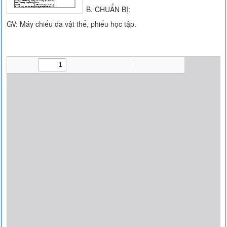
B. CHUẨN BỊ:
GV: Máy chiếu đa vật thể, phiếu học tập.