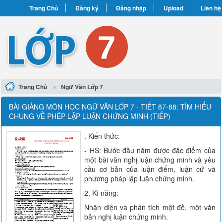
Trang Chủ
Đăng ký
Đăng nhập
Upload
Liên hệ
›
Trang Chủ
Ngữ Văn Lớp 7
BÀI GIẢNG MÔN HỌC NGỮ VĂN LỚP 7 - TIẾT 87-88: TÌM HIỂU
CHUNG VỀ PHÉP LẬP LUẬN CHỨNG MINH (TIẾP)
. Kiến thức:
- HS: Bước đầu năm được đặc điểm của
một bài văn nghị luận chứng minh và yêu
cầu cơ bản của luận điểm, luận cứ và
phương pháp lập luận chứng minh.
2. Kĩ năng:
Nhận diện và phân tích một đề, một văn
bản nghị luận chứng minh.