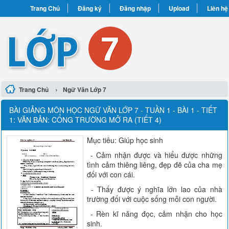
Trang Chủ
Đăng ký
Đăng nhập
Upload
Liên hệ
›
Trang Chủ
Ngữ Văn Lớp 7
BÀI GIẢNG MÔN HỌC NGỮ VĂN LỚP 7 - TUẦN 1 - BÀI 1 - TIẾT
1: VĂN BẢN: CỔNG TRƯỜNG MỞ RA (TIẾT 4)
Mục tiêu: Giúp học sinh
- Cảm nhận được và hiểu được những
tình cảm thiêng liêng, đẹp đẽ của cha mẹ
đối với con cái.
- Thấy được ý nghĩa lớn lao của nhà
trường đối với cuộc sống mỗi con người.
- Rèn kĩ năng đọc, cảm nhận cho học
sinh.