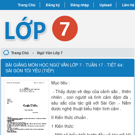
Trang Chủ
Đăng ký
Đăng nhập
Upload
Liên hệ
›
Trang Chủ
Ngữ Văn Lớp 7
BÀI GIẢNG MÔN HỌC NGỮ VĂN LỚP 7 - TUẦN 17 - TIẾT 64:
SÀI GÒN TÔI YÊU (TIẾP)
Mục tiêu :
- Thấy được vẽ đẹp của cảnh sắc , thiên
nhiên , con người và tình cảm đậm đà ,
sâu sắc của tác giả với Sài Gịn .- Nắm
được nghệ thuật biểu hiện tình cảm .
II Kiến thức chuẩn .
1 Kiến thức:
- Một số hiểu biết bước đầu về tác giả Vũ