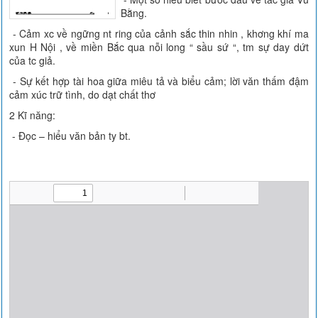
Bằng.
- Cảm xc về ngững nt ring của cảnh sắc thin nhin , khơng khí ma
xun H Nội , về miền Bắc qua nỗi long “ sầu sứ “, tm sự day dứt
của tc giả.
- Sự kết hợp tài hoa giữa miêu tả và biểu cảm; lời văn thấm đậm
cảm xúc trữ tình, do dạt chất thơ
2 Kĩ năng:
- Đọc – hiểu văn bản ty bt.