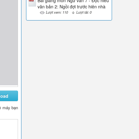
Bài giảng môn Ngữ văn 7 - Đọc hiểu
văn bản 2: Ngồi đợi trước hiên nhà
Lượt xem: 110
Lượt tải: 0
load
 về máy bạn