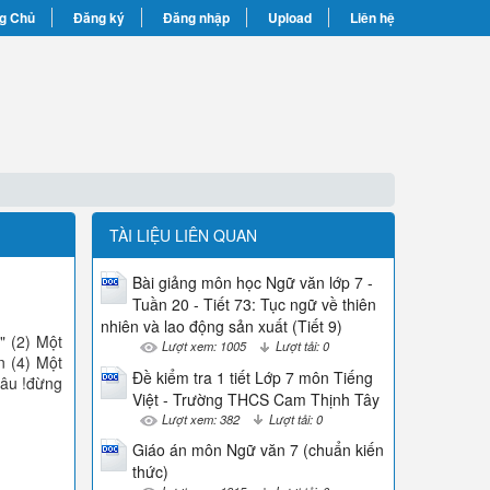
g Chủ
Đăng ký
Đăng nhập
Upload
Liên hệ
TÀI LIỆU LIÊN QUAN
Bài giảng môn học Ngữ văn lớp 7 -
Tuần 20 - Tiết 73: Tục ngữ về thiên
nhiên và lao động sản xuất (Tiết 9)
" (2) Một
Lượt xem: 1005
Lượt tải: 0
n (4) Một
Đề kiểm tra 1 tiết Lớp 7 môn Tiếng
đâu !đừng
Việt - Trường THCS Cam Thịnh Tây
Lượt xem: 382
Lượt tải: 0
Giáo án môn Ngữ văn 7 (chuẩn kiến
thức)