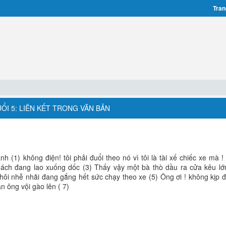
Tran
UỔI 5: LIÊN KẾT TRONG VĂN BẢN
 (1) không điện! tôi phải đuổi theo nó vì tôi là tài xế chiếc xe mà ! 
hách đang lao xuống dốc (3) Thấy vậy một bà thò dầu ra cửa kêu lớ
i nhễ nhãi đang gắng hết sức chạy theo xe (5) Ông ơi ! không kịp 
àn ông vội gào lên ( 7)