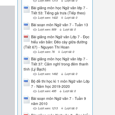
Lượt xem: 1315
Lượt tải: 0
Bài giảng môn học Ngữ văn lớp 7 -
Tiết 53: Tiếng gà trưa (Tiếp theo)
Lượt xem: 1422
Lượt tải: 0
Bài soạn môn Ngữ văn 7 - Tuần 13
Lượt xem: 909
Lượt tải: 0
Bài giảng môn Ngữ văn Lớp 7 - Đọc
hiểu văn bản: Đẽo cày giữa đường
(Tiết 67) - Nguyen Thi Hoan
Lượt xem: 76
Lượt tải: 0
Bài giảng môn học Ngữ văn lớp 7 -
Tiết 37: Cảm nghĩ trong đêm thanh
tĩnh (Lý Bạch)
Lượt xem: 1492
Lượt tải: 0
Bộ đề thi học kì 1 môn Ngữ văn Lớp
7 - Năm học 2019-2020
Lượt xem: 495
Lượt tải: 0
Bài soạn môn Ngữ văn 7 - Tuần 9
năm 2010
Lượt xem: 1213
Lượt tải: 0