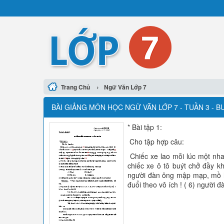
›
Trang Chủ
Ngữ Văn Lớp 7
BÀI GIẢNG MÔN HỌC NGỮ VĂN LỚP 7 - TUẦN 3 - B
* Bài tập 1:
Cho tập hợp câu:
Chiếc xe lao mỗi lúc một nhanh
chiếc xe ô tô buýt chở đầy k
người đàn ông mập mạp, mồ hô
đuổi theo vô ích ! ( 6) người đ