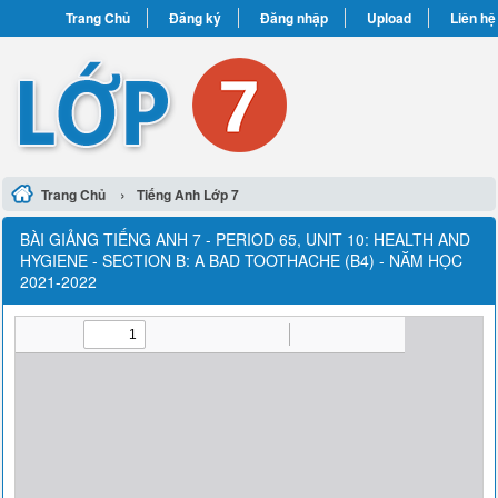
Trang Chủ
Đăng ký
Đăng nhập
Upload
Liên hệ
›
Trang Chủ
Tiếng Anh Lớp 7
BÀI GIẢNG TIẾNG ANH 7 - PERIOD 65, UNIT 10: HEALTH AND
HYGIENE - SECTION B: A BAD TOOTHACHE (B4) - NĂM HỌC
2021-2022