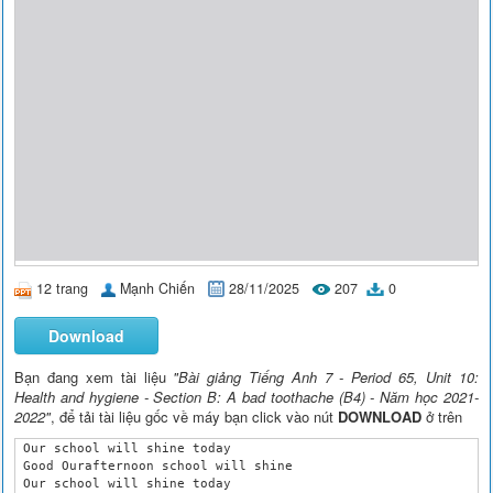
12 trang
Mạnh Chiến
28/11/2025
207
0
Download
Bạn đang xem tài liệu
"Bài giảng Tiếng Anh 7 - Period 65, Unit 10:
Health and hygiene - Section B: A bad toothache (B4) - Năm học 2021-
2022"
, để tải tài liệu gốc về máy bạn click vào nút
DOWNLOAD
ở trên
 Our school will shine today

 Good Ourafternoon school will shine 

 Our school will shine today
