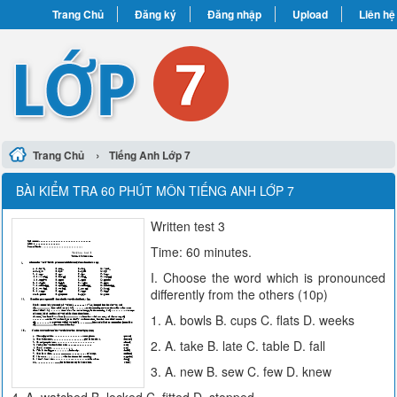
Trang Chủ
Đăng ký
Đăng nhập
Upload
Liên hệ
›
Trang Chủ
Tiếng Anh Lớp 7
BÀI KIỂM TRA 60 PHÚT MÔN TIẾNG ANH LỚP 7
Written test 3
Time: 60 minutes.
I. Choose the word which is pronounced
differently from the others (10p)
1. A. bowls B. cups C. flats D. weeks
2. A. take B. late C. table D. fall
3. A. new B. sew C. few D. knew