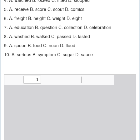
4. A. watched B. locked C. fitted D. stopped
5. A. receive B. score C. scout D. comics
6. A. freight B. height C. weight D. eight
7. A. education B. question C. collection D. celebration
8. A. washed B. walked C. passed D. lasted
9. A. spoon B. food C. noon D. flood
10. A. serious B. symptom C. sugar D. sauce