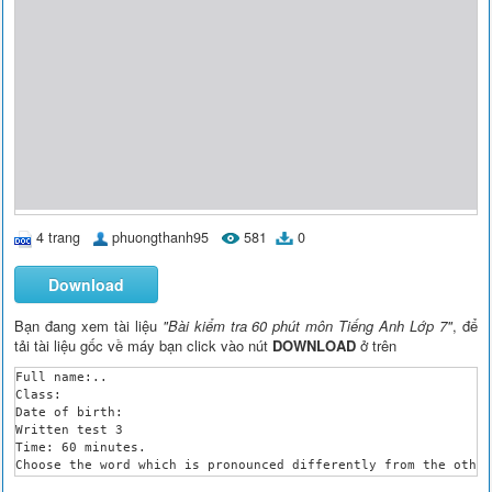
4 trang
phuongthanh95
581
0
Download
Bạn đang xem tài liệu
"Bài kiểm tra 60 phút môn Tiếng Anh Lớp 7"
, để
tải tài liệu gốc về máy bạn click vào nút
DOWNLOAD
ở trên
Full name:..

Class: 

Date of birth: 

Written test 3

Time: 60 minutes.

Choose the word which is pronounced differently from the other
1. A. bowls	B. cups	C. flats	 D. weeks
