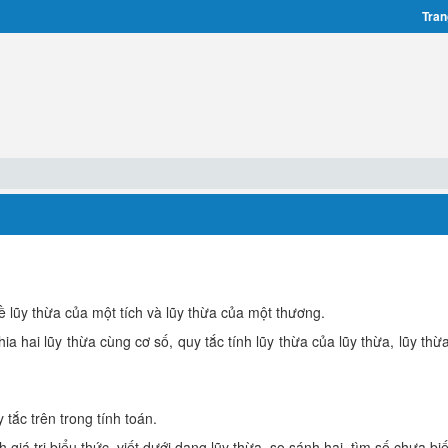
Tran
 lũy thừa của một tích và lũy thừa của một thương.
ia hai lũy thừa cùng cơ số, quy tắc tính lũy thừa của lũy thừa, lũy th
tắc trên trong tính toán.
giá trị biểu thức, viết dưới dạng lũy thừa, so sánh hai, tìm số chưa biế