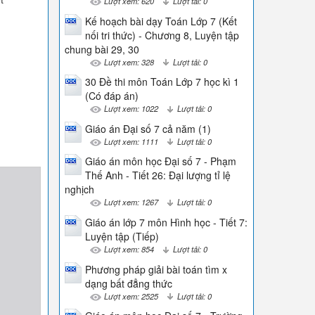
Lượt xem: 620
Lượt tải: 0
Kế hoạch bài dạy Toán Lớp 7 (Kết
nối tri thức) - Chương 8, Luyện tập
chung bài 29, 30
Lượt xem: 328
Lượt tải: 0
30 Đề thi môn Toán Lớp 7 học kì 1
(Có đáp án)
Lượt xem: 1022
Lượt tải: 0
Giáo án Đại số 7 cả năm (1)
Lượt xem: 1111
Lượt tải: 0
Giáo án môn học Đại số 7 - Phạm
Thế Anh - Tiết 26: Đại lượng tỉ lệ
nghịch
Lượt xem: 1267
Lượt tải: 0
Giáo án lớp 7 môn Hình học - Tiết 7:
Luyện tập (Tiếp)
Lượt xem: 854
Lượt tải: 0
Phương pháp giải bài toán tìm x
dạng bất đẳng thức
Lượt xem: 2525
Lượt tải: 0