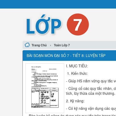
›
Trang Chủ
Toán Lớp 7
BÀI SOẠN MÔN ĐẠI SỐ 7 - TIẾT 8: LUYỆN TẬP
I. MỤC TIÊU:
1. Kiến thức:
- Giúp HS nắm vững quy tắc về
- Củng cố các quy tắc nhân, ch
tích, lũy thừa của một thương.
2. Kỹ năng:
- Có kỹ năng vận dụng các quy 
- Rèn luyện kỷ năng áp dụng các quy tắc trên trong tính 