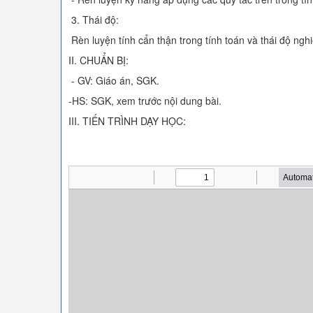
3. Thái độ:
Rèn luyện tính cẩn thận trong tính toán và thái độ ngh
II. CHUẨN BỊ:
- GV: Giáo án, SGK.
-HS: SGK, xem trước nội dung bài.
III. TIẾN TRÌNH DẠY HỌC: