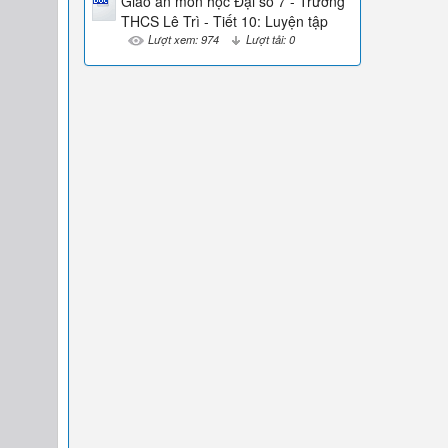
Giáo án môn học Đại số 7 - Trường
THCS Lê Trì - Tiết 10: Luyện tập
Lượt xem: 974
Lượt tải: 0