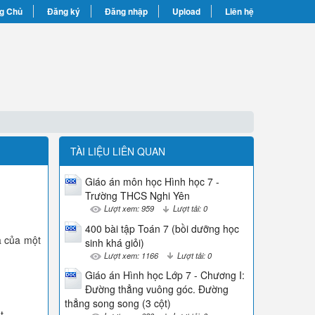
g Chủ
Đăng ký
Đăng nhập
Upload
Liên hệ
TÀI LIỆU LIÊN QUAN
Giáo án môn học Hình học 7 -
Trường THCS Nghi Yên
Lượt xem: 959
Lượt tải: 0
400 bài tập Toán 7 (bồi dưỡng học
ừa của một
sinh khá giỏi)
Lượt xem: 1166
Lượt tải: 0
Giáo án Hình học Lớp 7 - Chương I:
Đường thẳng vuông góc. Đường
thẳng song song (3 cột)
t