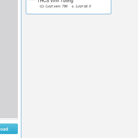
THCS Vĩnh Tường
Lượt xem: 796
Lượt tải: 0
load