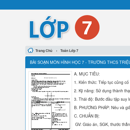
›
Trang Chủ
Toán Lớp 7
BÀI SOẠN MÔN HÌNH HỌC 7 - TRƯỜNG THCS TRIỆU 
A. MỤC TIÊU:
1. Kiến thức: Tiếp tục củng c
2. Kỹ năng: Sử dụng thành thạ
3. Thái độ: Bước đầu tập suy l
B. PHƯƠNG PHÁP: Nêu và giải 
C. CHUẨN BỊ:
GV: Giáo án, SGK, thước thẳn