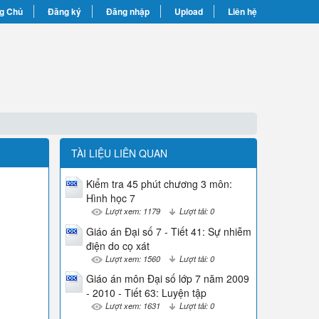
g Chủ
Đăng ký
Đăng nhập
Upload
Liên hệ
TÀI LIỆU LIÊN QUAN
Kiểm tra 45 phút chương 3 môn:
Hình học 7
Lượt xem: 1179
Lượt tải: 0
Giáo án Đại số 7 - Tiết 41: Sự nhiễm
điện do cọ xát
Lượt xem: 1560
Lượt tải: 0
Giáo án môn Đại số lớp 7 năm 2009
- 2010 - Tiết 63: Luyện tập
Lượt xem: 1631
Lượt tải: 0