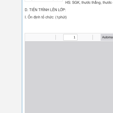
HS: SGK, thước thẳng, thước 
D. TIẾN TRÌNH LÊN LỚP:
I. Ổn định tổ chức: (1phút)