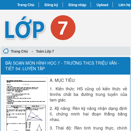
Trang Chủ
Đăng ký
Đăng nhập
Upload
Liên hệ
›
Trang Chủ
Toán Lớp 7
BÀI SOẠN MÔN HÌNH HỌC 7 - TRƯỜNG THCS TRIỆU VÂN -
TIẾT 54: LUYỆN TẬP
A. MỤC TIÊU:
1. Kiến thức: HS củng cố kiến thức về
tinnhs chất ba đường trung tuyến của
tam giác.
2. Kỹ năng: Rèn kỹ năng nhận dạng định
lí, chứng minh hai đoạn thẳng bằng
nhau.
3. Thái độ: Rèn tính trung thực, chính