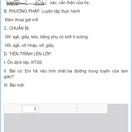
xác, cẩn thận của hs .
B. PHƯƠNG PHÁP: Luyện tập thực hành
Đàm thoại gợi mở
C. CHUẨN BỊ:
GV: sgk, giấy, kéo, bảng phụ có lưới ô vuông.
HS: sgk, vở nháp, vở, giấy.
D. TIẾN TRÌNH LÊN LỚP:
I. Ổn định lớp: KTSS
II. Bài cũ: Em hã nêu tính chất ba đường trung tuyến của tam
giác?
III. Bài mới: