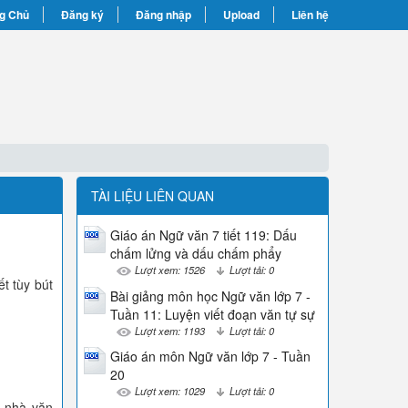
g Chủ
Đăng ký
Đăng nhập
Upload
Liên hệ
TÀI LIỆU LIÊN QUAN
Giáo án Ngữ văn 7 tiết 119: Dấu
chấm lửng và dấu chấm phẩy
Lượt xem: 1526
Lượt tải: 0
t tùy bút
Bài giảng môn học Ngữ văn lớp 7 -
Tuần 11: Luyện viết đoạn văn tự sự
Lượt xem: 1193
Lượt tải: 0
Giáo án môn Ngữ văn lớp 7 - Tuần
20
Lượt xem: 1029
Lượt tải: 0
a nhà văn