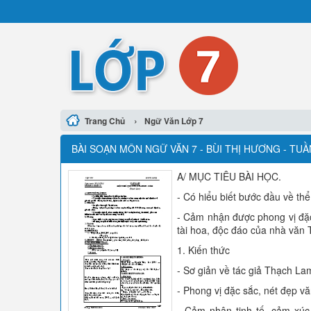
›
Trang Chủ
Ngữ Văn Lớp 7
BÀI SOẠN MÔN NGỮ VĂN 7 - BÙI THỊ HƯƠNG - TUẦ
A/ MỤC TIÊU BÀI HỌC.
- Có hiểu biết bước đầu về thể
- Cảm nhận được phong vị đặc 
tài hoa, độc đáo của nhà văn
1. Kiến thức
- Sơ giản về tác giả Thạch La
- Phong vị đặc sắc, nét đẹp v
- Cảm nhận tinh tế, cảm xúc