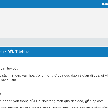
Tran
N 15 ĐẾN TUẦN 18
 văn tùy bút.
sắc, nét đẹp văn hóa trong một thứ quà độc đáo và giản dị qua lối viế
 Thạch Lam.
m.
ăn hóa truyền thống của Hà Nội trong món quà độc đáo, giản dị: cốm.
 nhẹ nhàng, lời văn duyên dáng, thanh nhó, giàu sức biểu cảm củ