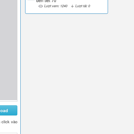
đến tiết 70
Lượt xem: 1240
Lượt tải: 0
load
n click vào