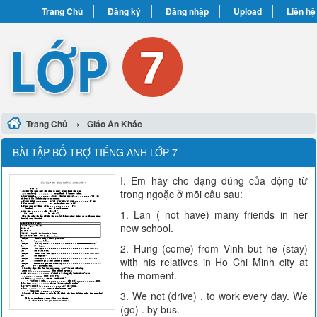
Trang Chủ
Đăng ký
Đăng nhập
Upload
Liên hệ
›
Trang Chủ
Giáo Án Khác
BÀI TẬP BỔ TRỢ TIẾNG ANH LỚP 7
I. Em hãy cho dạng đúng của động từ
trong ngoặc ở mõi câu sau:
1. Lan ( not have) many friends in her
new school.
2. Hung (come) from Vinh but he (stay)
with his relatives in Ho Chi Minh city at
the moment.
3. We not (drive) . to work every day. We
(go) . by bus.