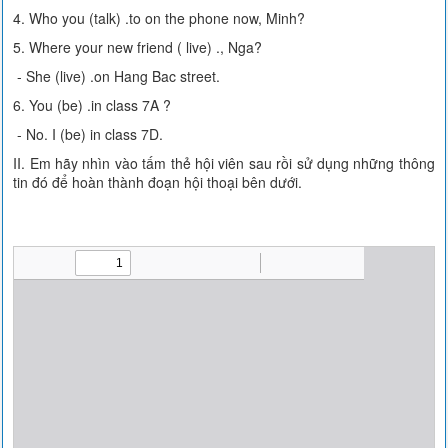
4. Who you (talk) .to on the phone now, Minh?
5. Where your new friend ( live) ., Nga?
- She (live) .on Hang Bac street.
6. You (be) .in class 7A ?
- No. I (be) in class 7D.
II. Em hãy nhìn vào tấm thẻ hội viên sau rồi sử dụng những thông
tin đó để hoàn thành đoạn hội thoại bên dưới.