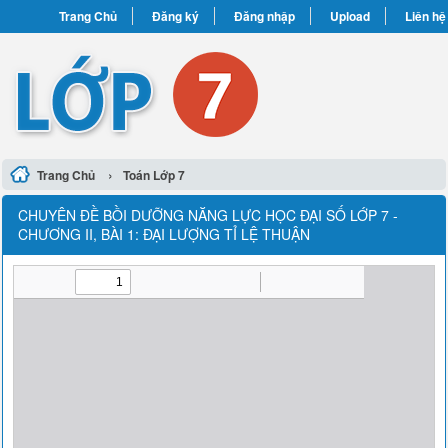
Trang Chủ
Đăng ký
Đăng nhập
Upload
Liên hệ
›
Trang Chủ
Toán Lớp 7
CHUYÊN ĐỀ BỒI DƯỠNG NĂNG LỰC HỌC ĐẠI SỐ LỚP 7 -
CHƯƠNG II, BÀI 1: ĐẠI LƯỢNG TỈ LỆ THUẬN