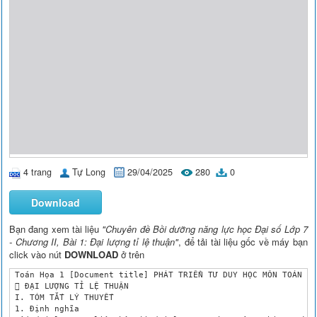
4 trang
Tự Long
29/04/2025
280
0
Download
Bạn đang xem tài liệu
"Chuyên đề Bồi dưỡng năng lực học Đại số Lớp 7
- Chương II, Bài 1: Đại lượng tỉ lệ thuận"
, để tải tài liệu gốc về máy bạn
click vào nút
DOWNLOAD
ở trên
 Toán Họa 1 [Document title] PHÁT TRIỂN TƯ DUY HỌC MÔN TOÁN 7

  ĐẠI LƯỢNG TỈ LỆ THUẬN

 I. TÓM TẮT LÝ THUYẾT

 1. Định nghĩa
