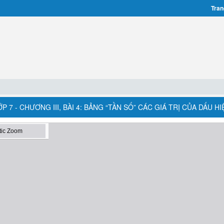
Tran
7 - CHƯƠNG III, BÀI 4: BẢNG “TẦN SỐ” CÁC GIÁ TRỊ CỦA DẤU HI