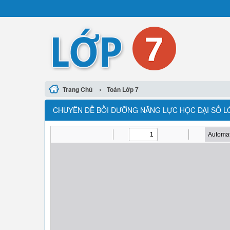
›
Trang Chủ
Toán Lớp 7
CHUYÊN ĐỀ BỒI DƯỠNG NĂNG LỰC HỌC ĐẠI SỐ LỚP 