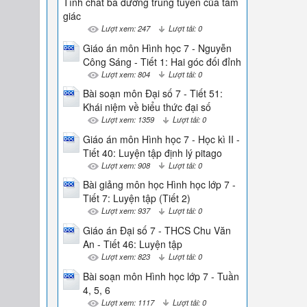
Tính chất ba đường trung tuyến của tam
giác
Lượt xem: 247
Lượt tải: 0
Giáo án môn Hình học 7 - Nguyễn
Công Sáng - Tiết 1: Hai góc đối đỉnh
Lượt xem: 804
Lượt tải: 0
Bài soạn môn Đại số 7 - Tiết 51:
Khái niệm về biểu thức đại số
Lượt xem: 1359
Lượt tải: 0
Giáo án môn Hình học 7 - Học kì II -
Tiết 40: Luyện tập định lý pitago
Lượt xem: 908
Lượt tải: 0
Bài giảng môn học Hình học lớp 7 -
Tiết 7: Luyện tập (Tiết 2)
Lượt xem: 937
Lượt tải: 0
Giáo án Đại số 7 - THCS Chu Văn
An - Tiết 46: Luyện tập
Lượt xem: 823
Lượt tải: 0
Bài soạn môn Hình học lớp 7 - Tuần
4, 5, 6
Lượt xem: 1117
Lượt tải: 0