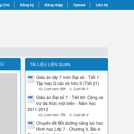
g Chủ
Đăng ký
Đăng nhập
Upload
Liên hệ
ỆU
TÀI LIỆU LIÊN QUAN
Giáo án lớp 7 môn Đại số - Tiết 1:
Tập hợp Q các số hữu tỉ (Tiết 21)
Lượt xem: 826
Lượt tải: 0
Giáo án Đại số 7 - Tiết 60: Cộng và
trừ đa thức một biến - Năm học
2011-2012
Lượt xem: 752
Lượt tải: 0
Chuyên đề Bồi dưỡng năng lực học
Hình học Lớp 7 - Chương 3, Bài 4: