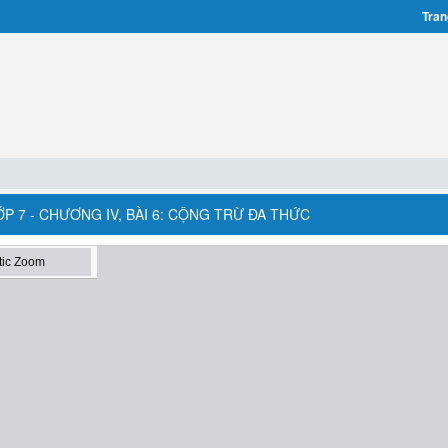
Tran
 7 - CHƯƠNG IV, BÀI 6: CỘNG TRỪ ĐA THỨC