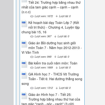
Tiết 24: Trường hợp bằng nhau thứ
nhất của tam giác cạnh – cạnh – cạnh
(c.c.c)
Lượt xem: 1672
Lượt tải: 0
Kế hoạch bài dạy Toán Lớp 7 (Kết
nối tri thức) - Chương 4, Luyện tập
chung bài 15, 16
Lượt xem: 367
Lượt tải: 0
Giáo án Bồi dưỡng học sinh giỏi
môn Toán 7 - Năm học 2012-2013 -
Vi Văn Tình
Lượt xem: 949
Lượt tải: 0
Bài kiểm tra cuối năm môn: Toán
Lượt xem: 1669
Lượt tải: 0
GA Hình học 7 - THCS Võ Trường
Toản - Tiết 6: Hai đường thẳng song
song
Lượt xem: 1312
Lượt tải: 0
Giáo án Hình học 7 - Tiết 25:
Trường hợp bằng nhau thứ hai của
tam giác "cạnh - góc - cạnh" (3 cột)