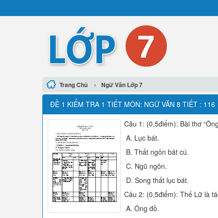
›
Trang Chủ
Ngữ Văn Lớp 7
ĐỀ 1 KIỂM TRA 1 TIẾT MÔN: NGỮ VĂN 8 TIẾT : 116
Câu 1: (0,5điểm): Bài thơ “Ôn
A. Lục bát.
B. Thất ngôn bát cú.
C. Ngũ ngôn.
D. Song thất lục bát.
Câu 2: (0,5điểm): Thế Lữ là tá
A. Ông đồ.