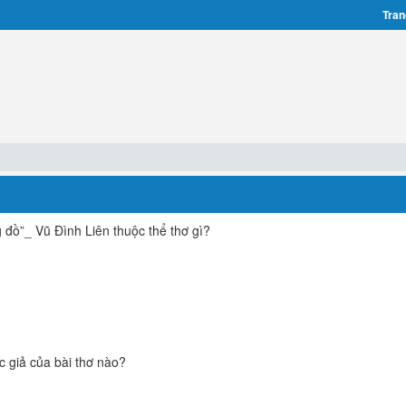
Tran
g đồ”_ Vũ Đình Liên thuộc thể thơ gì?
c giả của bài thơ nào?