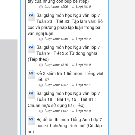
tay của những con búp bê (tiếp)
Lượt xem: 1506
Lượt tải: 0
Bài giảng môn học Ngữ văn lớp 7 -
Tuần 23 - Tiết 83: Tập làm văn: Bố
cục và phương pháp lập luận trong bài
văn nghị luận
Lượt xem: 1945
Lượt tải: 2
Bài giảng môn học Ngữ văn lớp 7 -
Tuần 9 - Tiết 35: Từ đồng nghĩa
(Tiếp theo)
Lượt xem: 1316
Lượt tải: 0
Đề 2 kiểm tra 1 tiết môn: Tiếng việt
tiết: 47
Lượt xem: 1387
Lượt tải: 1
Bài giảng môn học Ngữ văn lớp 7 -
Tuần 16 – Bài 14, 15 - Tiết 61 :
Chuẩn mực sử dụng từ (Tiếp)
Lượt xem: 1137
Lượt tải: 0
Bộ đề ôn thi môn Tiếng Anh Lớp 7
học kì 1 chương trình mới (Có đáp
án)