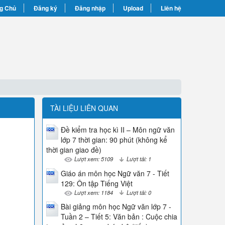
g Chủ
Đăng ký
Đăng nhập
Upload
Liên hệ
TÀI LIỆU LIÊN QUAN
Đề kiểm tra học kì II – Môn ngữ văn
lớp 7 thời gian: 90 phút (không kể
thời gian giao đề)
Lượt xem: 5109
Lượt tải: 1
Giáo án môn học Ngữ văn 7 - Tiết
129: Ôn tập Tiếng Việt
Lượt xem: 1184
Lượt tải: 0
Bài giảng môn học Ngữ văn lớp 7 -
Tuần 2 – Tiết 5: Văn bản : Cuộc chia