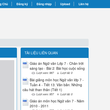
g Chủ
Đăng ký
Đăng nhập
Upload
Liên hệ
TÀI LIỆU LIÊN QUAN
Giáo án Ngữ văn Lớp 7 - Chân trời
sáng tạo - Bài 2: Bài học cuộc sống
Lượt xem: 987
Lượt tải: 0
Bài giảng môn học Ngữ văn lớp 7 -
Tuần 4 - Tiết 13: Văn bản: Những
câu hát than thân (Tiết 1)
Lượt xem: 957
Lượt tải: 0
Giáo án môn học Ngữ văn 7 - Năm
2010 - 2011