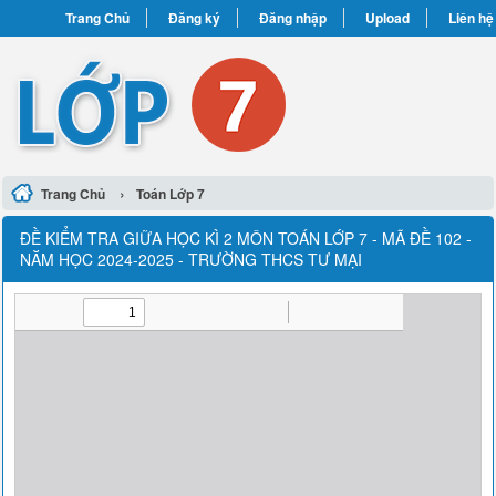
Trang Chủ
Đăng ký
Đăng nhập
Upload
Liên hệ
›
Trang Chủ
Toán Lớp 7
ĐỀ KIỂM TRA GIỮA HỌC KÌ 2 MÔN TOÁN LỚP 7 - MÃ ĐỀ 102 -
NĂM HỌC 2024-2025 - TRƯỜNG THCS TƯ MẠI