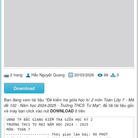
2 trang
Hắc Nguyệt Quang
20/03/2026
99
0
Download
Bạn đang xem tài liệu
"Đề kiểm tra giữa học kì 2 môn Toán Lớp 7 - Mã
đề 102 - Năm học 2024-2025 - Trường THCS Tư Mại"
, để tải tài liệu gốc
về máy bạn click vào nút
DOWNLOAD
ở trên
 UBND TP BẮC GIANG KIỂM TRA GIỮA HỌC KỲ 2

 TRƯỜNG THCS TƯ MẠI NĂM HỌC 2024 - 2025

 MÔN: TOÁN 7

 -------------------- Thời gian làm bài: 90 PHÚT
