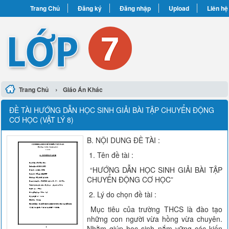
Trang Chủ
Đăng ký
Đăng nhập
Upload
Liên hệ
›
Trang Chủ
Giáo Án Khác
ĐỀ TÀI HƯỚNG DẪN HỌC SINH GIẢI BÀI TẬP CHUYỂN ĐỘNG
CƠ HỌC (VẬT LÝ 8)
B. NỘI DUNG ĐỀ TÀI :
1. Tên đề tài :
“HƯỚNG DẪN HỌC SINH GIẢI BÀI TẬP
CHUYỂN ĐỘNG CƠ HỌC”
2. Lý do chọn đề tài :
Mục tiêu của trường THCS là đào tạo
những con người vừa hồng vừa chuyên.
Nhằm giúp học sinh nắm vững các kiến