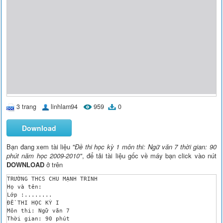
3 trang
linhlam94
959
0
Download
Bạn đang xem tài liệu
"Đề thi học kỳ 1 môn thi: Ngữ văn 7 thời gian: 90
phút năm học 2009-2010"
, để tải tài liệu gốc về máy bạn click vào nút
DOWNLOAD
ở trên
TRƯỜNG THCS CHU MẠNH TRINH	 

Họ và tên:	 

Lớp :........ 

ĐỀ THI HỌC KỲ I

Môn thi: Ngữ văn 7

Thời gian: 90 phút
