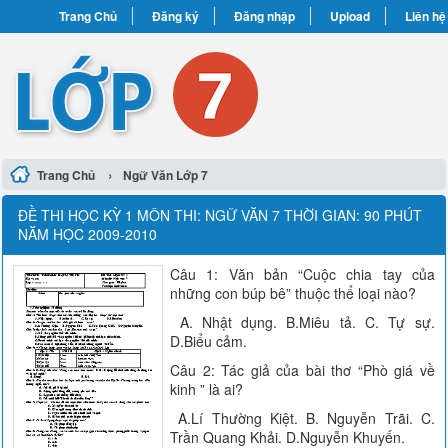
Trang Chủ
Đăng ký
Đăng nhập
Upload
Liên hệ
›
Trang Chủ
Ngữ Văn Lớp 7
ĐỀ THI HỌC KỲ 1 MÔN THI: NGỮ VĂN 7 THỜI GIAN: 90 PHÚT
NĂM HỌC 2009-2010
Câu 1: Văn bản “Cuộc chia tay của
những con búp bê” thuộc thể loại nào?
A. Nhật dụng. B.Miêu tả. C. Tự sự.
D.Biểu cảm.
Câu 2: Tác giả của bài thơ “Phò giá về
kinh ” là ai?
A.Lí Thường Kiệt. B. Nguyễn Trãi. C.
Trần Quang Khải. D.Nguyễn Khuyến.