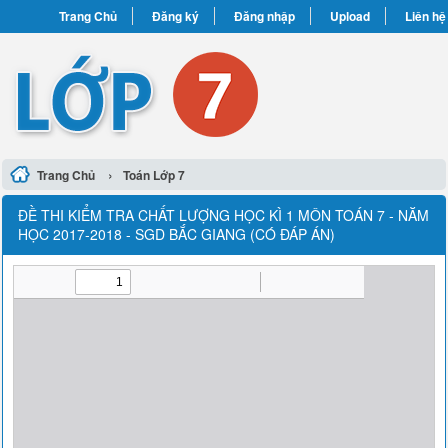
Trang Chủ
Đăng ký
Đăng nhập
Upload
Liên hệ
›
Trang Chủ
Toán Lớp 7
ĐỀ THI KIỂM TRA CHẤT LƯỢNG HỌC KÌ 1 MÔN TOÁN 7 - NĂM
HỌC 2017-2018 - SGD BẮC GIANG (CÓ ĐÁP ÁN)