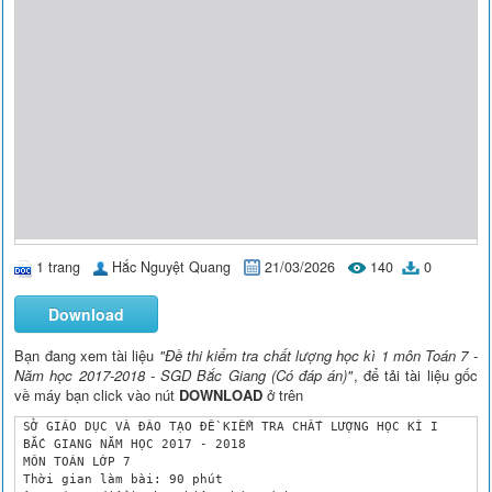
1 trang
Hắc Nguyệt Quang
21/03/2026
140
0
Download
Bạn đang xem tài liệu
"Đề thi kiểm tra chất lượng học kì 1 môn Toán 7 -
Năm học 2017-2018 - SGD Bắc Giang (Có đáp án)"
, để tải tài liệu gốc
về máy bạn click vào nút
DOWNLOAD
ở trên
 SỞ GIÁO DỤC VÀ ĐÀO TẠO ĐỀ KIỂM TRA CHẤT LƯỢNG HỌC KÌ I

 BẮC GIANG NĂM HỌC 2017 - 2018

 MÔN TOÁN LỚP 7

 Thời gian làm bài: 90 phút
