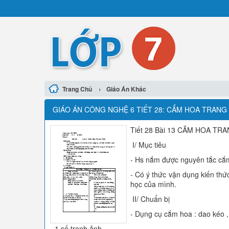
›
Trang Chủ
Giáo Án Khác
GIÁO ÁN CÔNG NGHỆ 6 TIẾT 28: CẮM HOA TRANG 
Tiết 28 Bài 13 CẮM HOA TRA
I/ Mục tiêu
- Hs nắm được nguyên tắc cắm 
- Có ý thức vận dụng kiến thứ
học của mình.
II/ Chuẩn bị
- Dụng cụ cắm hoa : dao kéo ,
- 1 số tranh ảnh