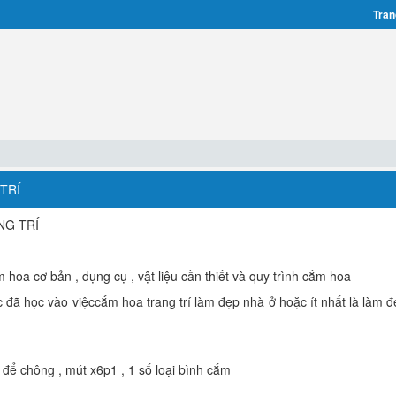
Tran
TRÍ
NG TRÍ
hoa cơ bản , dụng cụ , vật liệu cần thiết và quy trình cắm hoa
c đã học vào việccắm hoa trang trí làm đẹp nhà ở hoặc ít nhất là làm 
 để chông , mút x6p1 , 1 số loại bình cắm