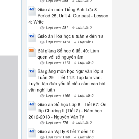
Lượt xem: 968
Lượt tải: 0
Giáo án môn Tiếng Anh Lớp 8 -
Period 25, Unit 4: Our past - Lesson
4: Write
Lượt xem: 581
Lượt tải: 0
Giáo án Hóa học 8 tuần 9 đến 18
Lượt xem: 1414
Lượt tải: 1
Bài giảng Số học 6 tiết 40: Làm
quen với số nguyên âm
Lượt xem: 1113
Lượt tải: 0
Bài giảng môn học Ngữ văn lớp 8 -
Tuần 29 - Tiết 112: Tập làm văn:
Luyện tập đưa yếu tố biểu cảm vào bài
văn nghị luận
Lượt xem: 1160
Lượt tải: 0
Giáo án Số học Lớp 6 - Tiết 67: Ôn
tập Chương II (Tiết 2) - Năm học
2012-2013 - Nguyễn Văn Tý
Lượt xem: 776
Lượt tải: 0
Giáo án Vật lý 6 tiết 7 đến 10
Lượt xem: 1780
Lượt tải: 0