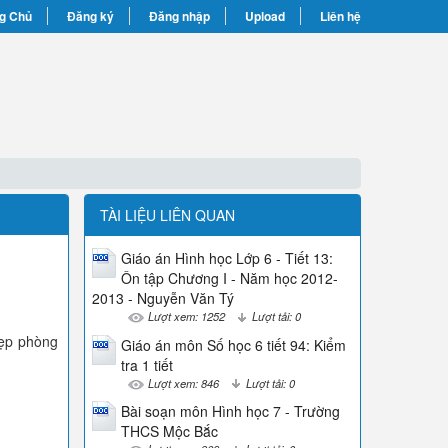
g Chủ
Đăng ký
Đăng nhập
Upload
Liên hệ
TÀI LIỆU LIÊN QUAN
Giáo án Hình học Lớp 6 - Tiết 13:
Ôn tập Chương I - Năm học 2012-
2013 - Nguyễn Văn Tý
Lượt xem: 1252
Lượt tải: 0
đẹp phòng
Giáo án môn Số học 6 tiết 94: Kiểm
tra 1 tiết
Lượt xem: 846
Lượt tải: 0
Bài soạn môn Hình học 7 - Trường
THCS Mộc Bắc