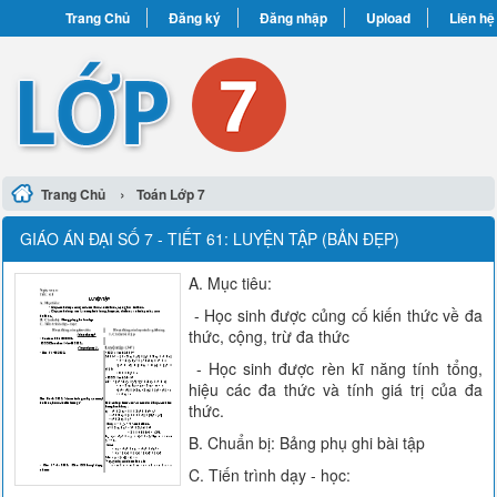
Trang Chủ
Đăng ký
Đăng nhập
Upload
Liên hệ
›
Trang Chủ
Toán Lớp 7
GIÁO ÁN ĐẠI SỐ 7 - TIẾT 61: LUYỆN TẬP (BẢN ĐẸP)
A. Mục tiêu:
- Học sinh được củng cố kiến thức về đa
thức, cộng, trừ đa thức
- Học sinh được rèn kĩ năng tính tổng,
hiệu các đa thức và tính giá trị của đa
thức.
B. Chuẩn bị: Bảng phụ ghi bài tập
C. Tiến trình dạy - học: