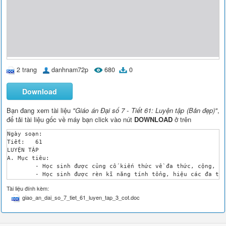
2 trang
danhnam72p
680
0
Download
Bạn đang xem tài liệu
"Giáo án Đại số 7 - Tiết 61: Luyện tập (Bản đẹp)"
,
để tải tài liệu gốc về máy bạn click vào nút
DOWNLOAD
ở trên
Ngày soạn: 

Tiết: 	61

LUYỆN TẬP 

A. Mục tiêu:

	- Học sinh được củng cố kiến thức về đa thức, cộng, trừ đa thức

	- Học sinh được rèn kĩ năng tính tổng, hiệu các đa thức và tính giá trị của đa thức.

B. Chuẩn bị: Bảng phụ ghi bài tập

Tài liệu đính kèm:
C. Tiến trình dạy - học:

giao_an_dai_so_7_tiet_61_luyen_tap_3_cot.doc
Hoạt động của giáo viên

Hoạt động của học sinh-ghi bảng

Hoạt động 1: 1. Chữa bài tập 

- Sửa bài 32b/40 SGK.
