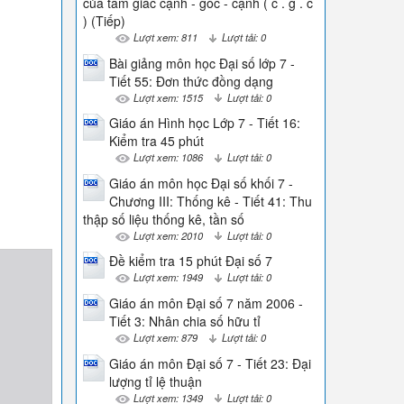
của tam giác cạnh - góc - cạnh ( c . g . c
) (Tiếp)
Lượt xem: 811
Lượt tải: 0
Bài giảng môn học Đại số lớp 7 -
Tiết 55: Đơn thức đồng dạng
Lượt xem: 1515
Lượt tải: 0
Giáo án Hình học Lớp 7 - Tiết 16:
Kiểm tra 45 phút
Lượt xem: 1086
Lượt tải: 0
Giáo án môn học Đại số khối 7 -
Chương III: Thống kê - Tiết 41: Thu
thập số liệu thống kê, tần số
Lượt xem: 2010
Lượt tải: 0
Đề kiểm tra 15 phút Đại số 7
Lượt xem: 1949
Lượt tải: 0
Giáo án môn Đại số 7 năm 2006 -
Tiết 3: Nhân chia số hữu tỉ
Lượt xem: 879
Lượt tải: 0
Giáo án môn Đại số 7 - Tiết 23: Đại
lượng tỉ lệ thuận
Lượt xem: 1349
Lượt tải: 0