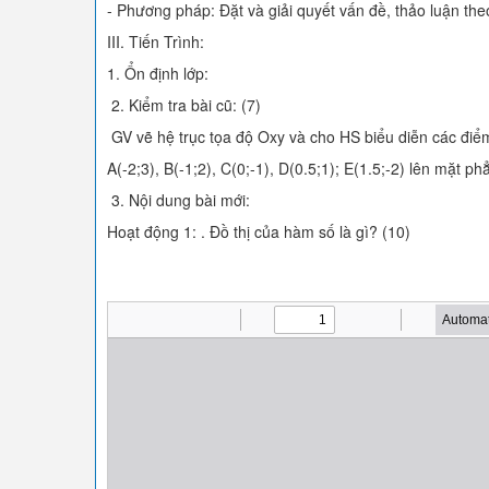
- Phương pháp: Đặt và giải quyết vấn đề, thảo luận th
III. Tiến Trình:
1. Ổn định lớp:
2. Kiểm tra bài cũ: (7)
GV vẽ hệ trục tọa độ Oxy và cho HS biểu diễn các điể
A(-2;3), B(-1;2), C(0;-1), D(0.5;1); E(1.5;-2) lên mặt p
3. Nội dung bài mới:
Hoạt động 1: . Đồ thị của hàm số là gì? (10)