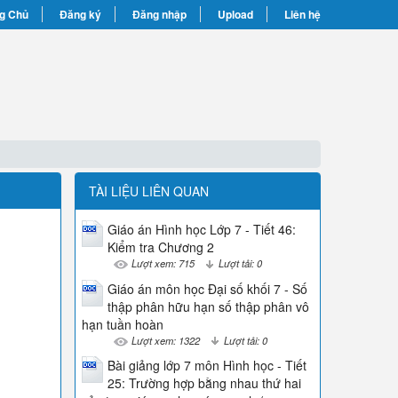
g Chủ
Đăng ký
Đăng nhập
Upload
Liên hệ
TÀI LIỆU LIÊN QUAN
Giáo án Hình học Lớp 7 - Tiết 46:
Kiểm tra Chương 2
Lượt xem: 715
Lượt tải: 0
Giáo án môn học Đại số khối 7 - Số
thập phân hữu hạn số thập phân vô
hạn tuần hoàn
Lượt xem: 1322
Lượt tải: 0
Bài giảng lớp 7 môn Hình học - Tiết
25: Trường hợp bằng nhau thứ hai