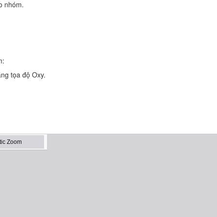
eo nhóm.
m:
hẳng tọa độ Oxy.