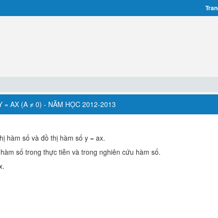
Tran
Y = AX (A ≠ 0) - NĂM HỌC 2012-2013
hị hàm số và đồ thị hàm số y = ax.
ị hàm số trong thực tiễn và trong nghiên cứu hàm số.
x.