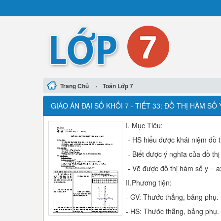
›
Trang Chủ
Toán Lớp 7
GIÁO ÁN ĐẠI SỐ KHỐI 7 - TIẾT 33: ĐỒ THỊ HÀM SỐ 
I. Mục Tiêu:
- HS hiểu được khái niệm đồ t
- Biết được ý nghĩa của đồ th
- Vẽ được đồ thị hàm số y = a
II.Phương tiện:
- GV: Thước thẳng, bảng phụ.
- HS: Thước thẳng, bảng phụ.