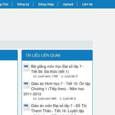
g Chủ
Đăng ký
Đăng nhập
Upload
Liên hệ
TÀI LIỆU LIÊN QUAN
Bài giảng môn học Đại số lớp 7 -
Tiết 56: Đa thức (tiết 1)
Lượt xem: 1192
Lượt tải: 0
Giáo án Hình học 7 - Tiết 15: Ôn tập
Chương 1 (Tiếp theo) - Năm học
2011-2012
Lượt xem: 880
Lượt tải: 0
Giáo án môn Đại số lớp 7 - Đỗ Thị
Thanh Thảo - Tiết 16: Luyện tập