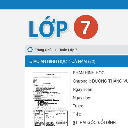
›
Trang Chủ
Toán Lớp 7
GIÁO ÁN HÌNH HỌC 7 CẢ NĂM (22)
PHẦN HÌNH HỌC
Chương I: ĐƯỜNG THẲNG 
Ngày soạn:
Ngày dạy:
Tuần:
Tiết:
§1. HAI GÓC ĐỐI ĐỈNH.