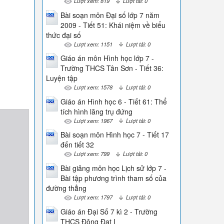
Lượt xem: 819
Lượt tải: 0
Bài soạn môn Đại số lớp 7 năm
2009 - Tiết 51: Khái niệm về biểu
thức đại số
Lượt xem: 1151
Lượt tải: 0
Giáo án môn Hình học lớp 7 -
Trường THCS Tân Sơn - Tiết 36:
Luyện tập
Lượt xem: 1578
Lượt tải: 0
Giáo án Hình học 6 - Tiết 61: Thể
tích hình lăng trụ đứng
Lượt xem: 1967
Lượt tải: 0
Bài soạn môn Hình học 7 - Tiết 17
đến tiết 32
Lượt xem: 799
Lượt tải: 0
Bài giảng môn học Lịch sử lớp 7 -
Bài tập phương trình tham số của
đường thẳng
Lượt xem: 1797
Lượt tải: 0
Giáo án Đại Số 7 kì 2 - Trường
THCS Động Đạt I