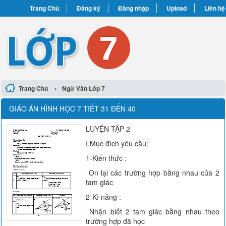
Trang Chủ
Đăng ký
Đăng nhập
Upload
Liên hệ
›
Trang Chủ
Ngữ Văn Lớp 7
GIÁO ÁN HÌNH HỌC 7 TIẾT 31 ĐẾN 40
LUYỆN TẬP 2
I.Mục đích yêu cầu:
1-Kiến thức :
On lại các trường hợp bằng nhau của 2
tam giác
2-Kĩ năng :
Nhận biết 2 tam giác bằng nhau theo
trường hợp đã học