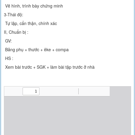
Vẽ hình, trình bày chứng minh
3-Thái độ:
Tự lập, cẩn thận, chính xác
II, Chuẩn bị :
GV:
Bảng phụ + thước + êke + compa
HS :
Xem bài trước + SGK + làm bài tập trước ở nhà