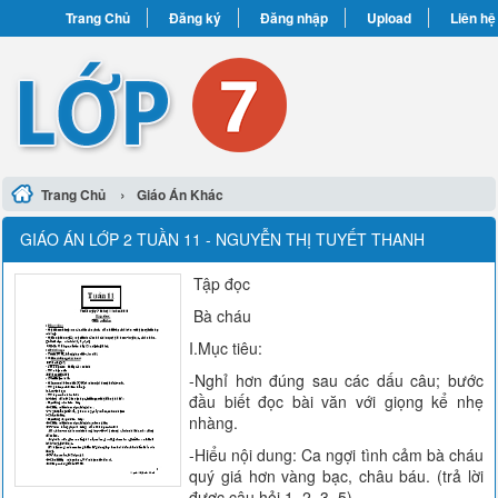
Trang Chủ
Đăng ký
Đăng nhập
Upload
Liên hệ
›
Trang Chủ
Giáo Án Khác
GIÁO ÁN LỚP 2 TUẦN 11 - NGUYỄN THỊ TUYẾT THANH
Tập đọc
Bà cháu
I.Mục tiêu:
-Nghỉ hơn đúng sau các dấu câu; bước
đầu biết đọc bài văn với giọng kể nhẹ
nhàng.
-Hiểu nội dung: Ca ngợi tình cảm bà cháu
quý giá hơn vàng bạc, châu báu. (trả lời
được câu hỏi 1, 2, 3, 5)