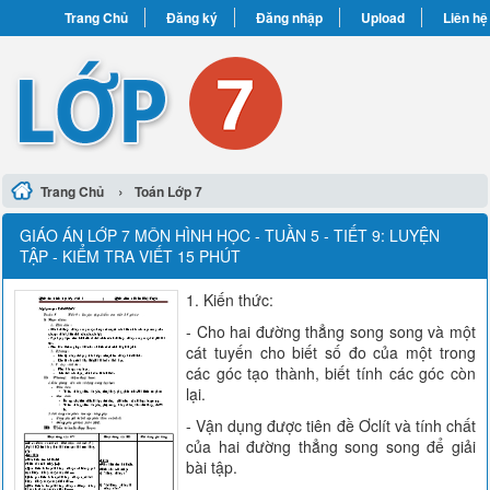
Trang Chủ
Đăng ký
Đăng nhập
Upload
Liên hệ
›
Trang Chủ
Toán Lớp 7
GIÁO ÁN LỚP 7 MÔN HÌNH HỌC - TUẦN 5 - TIẾT 9: LUYỆN
TẬP - KIỂM TRA VIẾT 15 PHÚT
1. Kiến thức:
- Cho hai đường thẳng song song và một
cát tuyến cho biết số đo của một trong
các góc tạo thành, biết tính các góc còn
lại.
- Vận dụng được tiên đề Ơclít và tính chất
của hai đường thẳng song song để giải
bài tập.