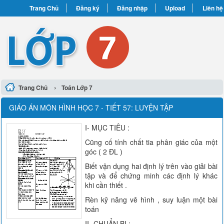
Trang Chủ
Đăng ký
Đăng nhập
Upload
Liên hệ
›
Trang Chủ
Toán Lớp 7
GIÁO ÁN MÔN HÌNH HỌC 7 - TIẾT 57: LUYỆN TẬP
I- MỤC TIÊU :
Cũng cố tính chất tia phân giác của một
góc ( 2 ĐL )
Biết vận dụng hai định lý trên vào giải bài
tập và để chứng minh các định lý khác
khi cần thiết .
Rèn kỹ năng vẽ hình , suy luận một bài
toán
II- CHUẨN BỊ :