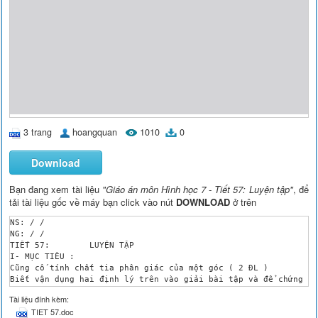
3 trang
hoangquan
1010
0
Download
Bạn đang xem tài liệu
"Giáo án môn Hình học 7 - Tiết 57: Luyện tập"
, để
tải tài liệu gốc về máy bạn click vào nút
DOWNLOAD
ở trên
NS: / /

NG: / /

TIẾT 57:	LUYỆN TẬP 

I- MỤC TIÊU :

Cũng cố tính chất tia phân giác của một góc ( 2 ĐL )

Biết vận dụng hai định lý trên vào giải bài tập và để chứng mi
Rèn kỹ năng vẽ hình , suy luận một bài toán 

Tài liệu đính kèm:
II- CHUẨN BỊ :

TIET 57.doc
-thước 2 lề song song , com pa , thước đo độ 
