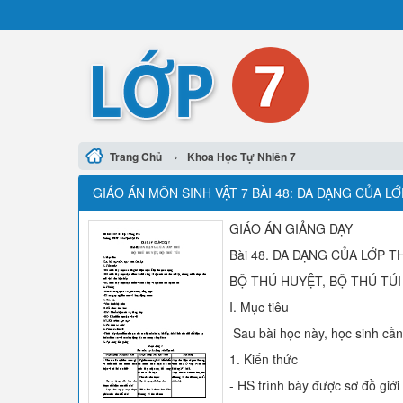
›
Trang Chủ
Khoa Học Tự Nhiên 7
GIÁO ÁN MÔN SINH VẬT 7 BÀI 48: ĐA DẠNG CỦA L
GIÁO ÁN GIẢNG DẠY
Bài 48. ĐA DẠNG CỦA LỚP T
BỘ THÚ HUYỆT, BỘ THÚ TÚI
I. Mục tiêu
Sau bài học này, học sinh cần
1. Kiến thức
- HS trình bày được sơ đồ giới