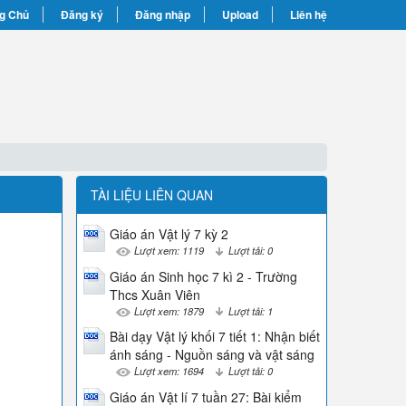
g Chủ
Đăng ký
Đăng nhập
Upload
Liên hệ
TÀI LIỆU LIÊN QUAN
Giáo án Vật lý 7 kỳ 2
Lượt xem: 1119
Lượt tải: 0
Giáo án Sinh học 7 kì 2 - Trường
Thcs Xuân Viên
Lượt xem: 1879
Lượt tải: 1
Bài dạy Vật lý khối 7 tiết 1: Nhận biết
ánh sáng - Nguồn sáng và vật sáng
Lượt xem: 1694
Lượt tải: 0
Giáo án Vật lí 7 tuần 27: Bài kiểm