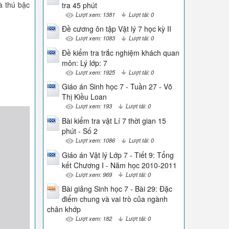
à thú bậc
tra 45 phút
Lượt xem: 1381
Lượt tải: 0
Đề cương ôn tập Vật lý 7 học kỳ II
Lượt xem: 1083
Lượt tải: 0
Đề kiểm tra trắc nghiệm khách quan
môn: Lý lớp: 7
Lượt xem: 1925
Lượt tải: 0
Giáo án Sinh học 7 - Tuần 27 - Võ
Thị Kiều Loan
Lượt xem: 193
Lượt tải: 0
Bài kiểm tra vật Lí 7 thời gian 15
phút - Số 2
Lượt xem: 1086
Lượt tải: 0
Giáo án Vật lý Lớp 7 - Tiết 9: Tổng
kết Chương I - Năm học 2010-2011
Lượt xem: 969
Lượt tải: 0
Bài giảng Sinh học 7 - Bài 29: Đặc
điểm chung và vai trò của ngành
chân khớp
Lượt xem: 182
Lượt tải: 0