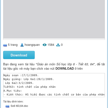
5 trang
hoangquan
1584
0
Download
Bạn đang xem tài liệu
"Giáo án môn Số học lớp 6 - Tiết 63, 64"
, để tải
tài liệu gốc về máy bạn click vào nút
DOWNLOAD
ở trên
Ngày soạn :17/1/2009.

Ngày giảng: Lớp 6a1:20/1/2009.

 Lớp 6a2:3/2/2009. 

Tiết63: tính chất của phép nhân

A.Mục tiêu: 

- Kiến thức: HS hiểu được các tính chất cơ bản của phép nhân: 
- Kĩ năng: Bước đầu ý thức vận dụng các tính chất của phép nhâ
Tài liệu đính kèm:
- Thái độ: Rèn luyện tính cẩn thận cho HS khi tính toán.

So6 t63,64.doc
B. Chuẩn bị :
