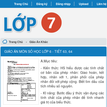
Trang Chủ
Đăng ký
Đăng nhập
Upload
Liên hệ
›
Trang Chủ
Giáo Án Khác
GIÁO ÁN MÔN SỐ HỌC LỚP 6 - TIẾT 63, 64
A.Mục tiêu:
- Kiến thức: HS hiểu được các tính chất
cơ bản của phép nhân: Giao hoán, kết
hợp, nhân với 1, phân phối của phép
nhân đối với phép cộng. Biết tìm dấu của
tích nhiều số nguyên.
- Kĩ năng: Bước đầu ý thức vận dụng các
tính chất của phép nhân để tính nhanh
giá trị của biểu thức.