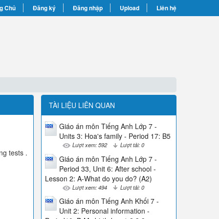
g Chủ
Đăng ký
Đăng nhập
Upload
Liên hệ
TÀI LIỆU LIÊN QUAN
Giáo án môn Tiếng Anh Lớp 7 -
Units 3: Hoa's family - Period 17: B5
Lượt xem: 592
Lượt tải: 0
g tests .
Giáo án môn Tiếng Anh Lớp 7 -
Period 33, Unit 6: After school -
Lesson 2: A-What do you do? (A2)
Lượt xem: 494
Lượt tải: 0
Giáo án môn Tiếng Anh Khối 7 -
Unit 2: Personal information -