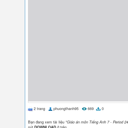
2 trang
phuongthanh95
669
0
Bạn đang xem tài liệu
"Giáo án môn Tiếng Anh 7 - Period 24
nút
DOWNLOAD
ở trên