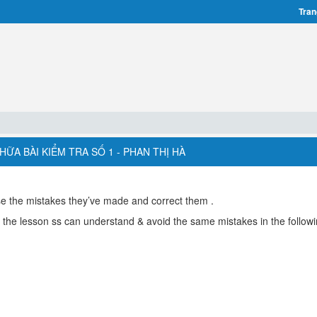
Tran
HỮA BÀI KIỂM TRA SỐ 1 - PHAN THỊ HÀ
se the mistakes they’ve made and correct them .
f the lesson ss can understand & avoid the same mistakes in the followin