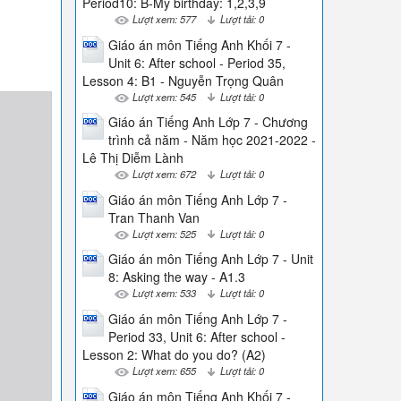
Period10: B-My birthday: 1,2,3,9
Lượt xem: 577
Lượt tải: 0
Giáo án môn Tiếng Anh Khối 7 -
Unit 6: After school - Period 35,
Lesson 4: B1 - Nguyễn Trọng Quân
Lượt xem: 545
Lượt tải: 0
Giáo án Tiếng Anh Lớp 7 - Chương
trình cả năm - Năm học 2021-2022 -
Lê Thị Diễm Lành
Lượt xem: 672
Lượt tải: 0
Giáo án môn Tiếng Anh Lớp 7 -
Tran Thanh Van
Lượt xem: 525
Lượt tải: 0
Giáo án môn Tiếng Anh Lớp 7 - Unit
8: Asking the way - A1.3
Lượt xem: 533
Lượt tải: 0
Giáo án môn Tiếng Anh Lớp 7 -
Period 33, Unit 6: After school -
Lesson 2: What do you do? (A2)
Lượt xem: 655
Lượt tải: 0
Giáo án môn Tiếng Anh Khối 7 -