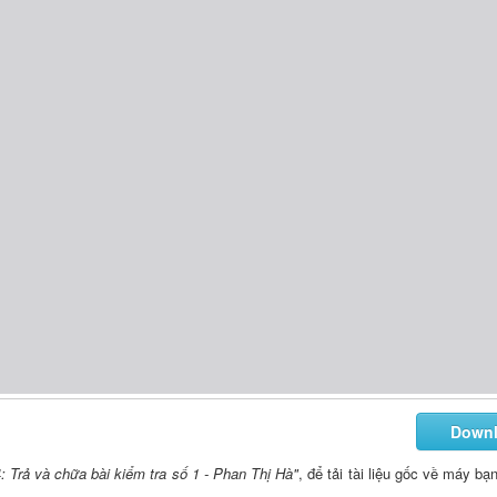
Down
: Trả và chữa bài kiểm tra số 1 - Phan Thị Hà"
, để tải tài liệu gốc về máy bạ