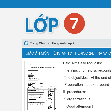
›
Trang Chủ
Tiếng Anh Lớp 7
GIÁO ÁN MÔN TIẾNG ANH 7 - PERIOD 24: TRẢ VÀ C
i. the aims and requests:
-the aims :-To help ss recogni
-The objectivies: -At the end o
-Preparation : an extra-board
II .procedures:
1.organization (1’):
- Good afternoon !