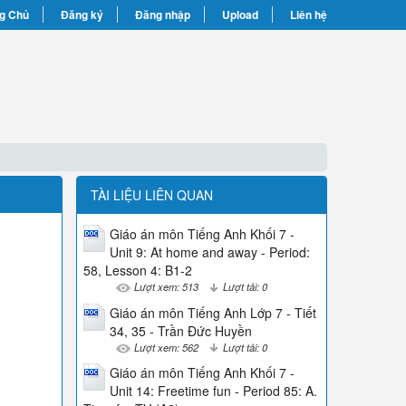
g Chủ
Đăng ký
Đăng nhập
Upload
Liên hệ
TÀI LIỆU LIÊN QUAN
Giáo án môn Tiếng Anh Khối 7 -
Unit 9: At home and away - Period:
58, Lesson 4: B1-2
Lượt xem: 513
Lượt tải: 0
Giáo án môn Tiếng Anh Lớp 7 - Tiết
34, 35 - Trần Đức Huyền
Lượt xem: 562
Lượt tải: 0
Giáo án môn Tiếng Anh Khối 7 -
Unit 14: Freetime fun - Period 85: A.