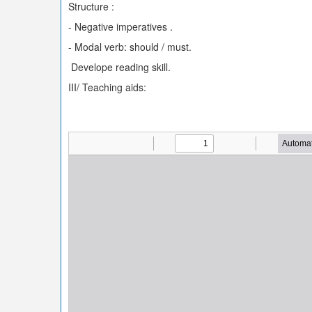
Structure :
- Negative imperatives .
- Modal verb: should / must.
Develope reading skill.
III/ Teaching aids: