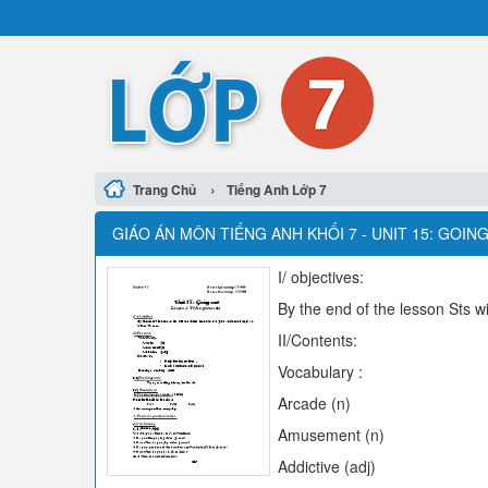
›
Trang Chủ
Tiếng Anh Lớp 7
GIÁO ÁN MÔN TIẾNG ANH KHỐI 7 - UNIT 15: GOIN
I/ objectives:
By the end of the lesson Sts w
II/Contents:
Vocabulary :
Arcade (n)
Amusement (n)
Addictive (adj)