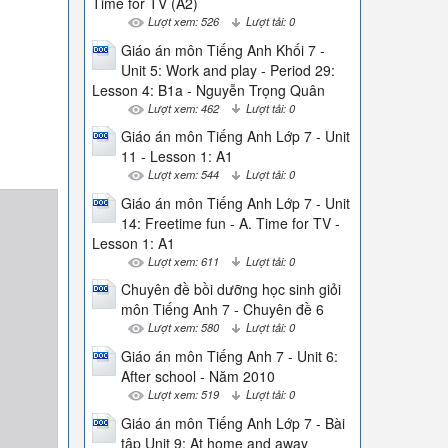
Time for TV (A2)
Lượt xem: 526
Lượt tải: 0
Giáo án môn Tiếng Anh Khối 7 -
Unit 5: Work and play - Period 29:
Lesson 4: B1a - Nguyễn Trọng Quân
Lượt xem: 462
Lượt tải: 0
Giáo án môn Tiếng Anh Lớp 7 - Unit
11 - Lesson 1: A1
Lượt xem: 544
Lượt tải: 0
Giáo án môn Tiếng Anh Lớp 7 - Unit
14: Freetime fun - A. Time for TV -
Lesson 1: A1
Lượt xem: 611
Lượt tải: 0
Chuyên đề bồi dưỡng học sinh giỏi
môn Tiếng Anh 7 - Chuyên đề 6
Lượt xem: 580
Lượt tải: 0
Giáo án môn Tiếng Anh 7 - Unit 6:
After school - Năm 2010
Lượt xem: 519
Lượt tải: 0
Giáo án môn Tiếng Anh Lớp 7 - Bài
tập Unit 9: At home and away