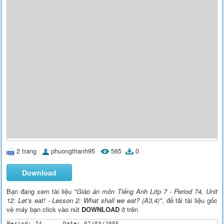
2 trang
phuongthanh95
565
0
Download
Bạn đang xem tài liệu
"Giáo án môn Tiếng Anh Lớp 7 - Period 74, Unit
12: Let’s eat! - Lesson 2: What shall we eat? (A3,4)"
, để tải tài liệu gốc
về máy bạn click vào nút
DOWNLOAD
ở trên
Period: 74	Date: 07/03/2005
