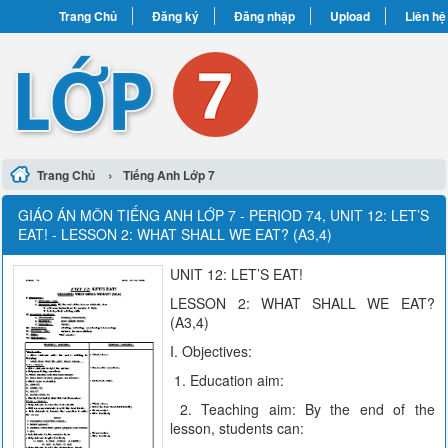
Trang Chủ
Đăng ký
Đăng nhập
Upload
Liên hệ
›
Trang Chủ
Tiếng Anh Lớp 7
GIÁO ÁN MÔN TIẾNG ANH LỚP 7 - PERIOD 74, UNIT 12: LET’S
EAT! - LESSON 2: WHAT SHALL WE EAT? (A3,4)
UNIT 12: LET’S EAT!
LESSON 2: WHAT SHALL WE EAT?
(A3,4)
I. Objectives:
1. Education aim:
2. Teaching aim: By the end of the
lesson, students can: