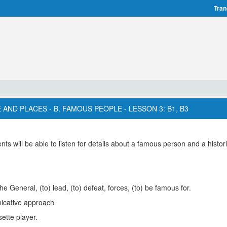
Tran
 AND PLACES - B. FAMOUS PEOPLE - LESSON 3: B1, B3
nts will be able to listen for details about a famous person and a histor
the General, (to) lead, (to) defeat, forces, (to) be famous for.
icative approach
ette player.