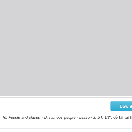
Down
 16: People and places - B. Famous people - Lesson 3: B1, B3"
, để tải tài 