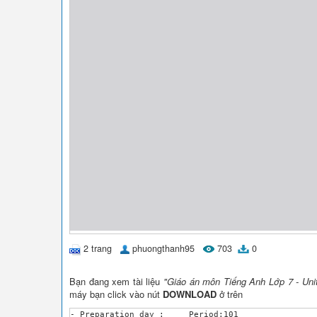
2 trang
phuongthanh95
703
0
Bạn đang xem tài liệu
"Giáo án môn Tiếng Anh Lớp 7 - Unit
máy bạn click vào nút
DOWNLOAD
ở trên
- Preparation day :	Period:101
