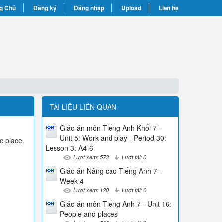
g Chủ
Đăng ký
Đăng nhập
Upload
Liên hệ
TÀI LIỆU LIÊN QUAN
Giáo án môn Tiếng Anh Khối 7 -
Unit 5: Work and play - Period 30:
ic place.
Lesson 3: A4-6
Lượt xem: 573
Lượt tải: 0
Giáo án Nâng cao Tiếng Anh 7 -
Week 4
Lượt xem: 120
Lượt tải: 0
Giáo án môn Tiếng Anh 7 - Unit 16:
People and places