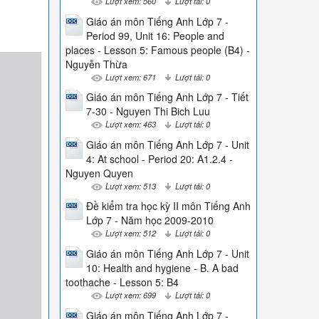
Lượt xem: 560
Lượt tải: 0
Giáo án môn Tiếng Anh Lớp 7 -
Period 99, Unit 16: People and
places - Lesson 5: Famous people (B4) -
Nguyễn Thừa
Lượt xem: 671
Lượt tải: 0
Giáo án môn Tiếng Anh Lớp 7 - Tiết
7-30 - Nguyen Thi Bich Luu
Lượt xem: 463
Lượt tải: 0
Giáo án môn Tiếng Anh Lớp 7 - Unit
4: At school - Period 20: A1.2.4 -
Nguyen Quyen
Lượt xem: 513
Lượt tải: 0
Đề kiểm tra học kỳ II môn Tiếng Anh
Lớp 7 - Năm học 2009-2010
Lượt xem: 512
Lượt tải: 0
Giáo án môn Tiếng Anh Lớp 7 - Unit
10: Health and hygiene - B. A bad
toothache - Lesson 5: B4
Lượt xem: 699
Lượt tải: 0
Giáo án môn Tiếng Anh Lớp 7 -