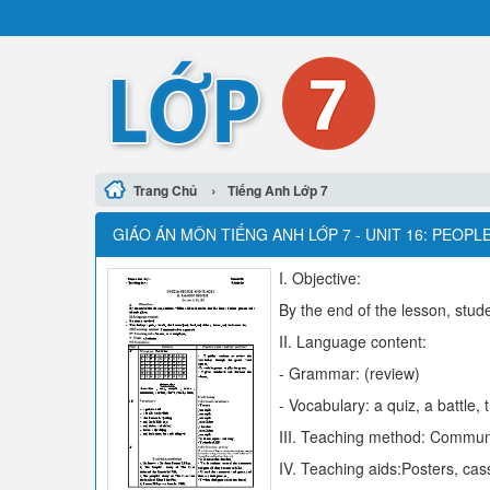
›
Trang Chủ
Tiếng Anh Lớp 7
GIÁO ÁN MÔN TIẾNG ANH LỚP 7 - UNIT 16: PEOPLE
I. Objective:
By the end of the lesson, stude
II. Language content:
- Grammar: (review)
- Vocabulary: a quiz, a battle, 
III. Teaching method: Commun
IV. Teaching aids:Posters, cass