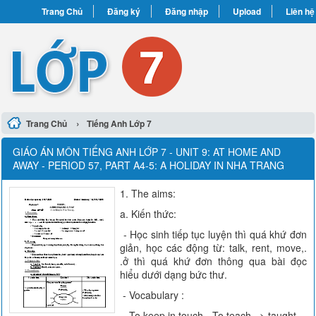
Trang Chủ
Đăng ký
Đăng nhập
Upload
Liên hệ
›
Trang Chủ
Tiếng Anh Lớp 7
GIÁO ÁN MÔN TIẾNG ANH LỚP 7 - UNIT 9: AT HOME AND
AWAY - PERIOD 57, PART A4-5: A HOLIDAY IN NHA TRANG
1. The aims:
a. Kiến thức:
- Học sinh tiếp tục luyện thì quá khứ đơn
giản, học các động từ: talk, rent, move,.
.ở thì quá khứ đơn thông qua bài đọc
hiểu dưới dạng bức thư.
- Vocabulary :
- To keep in touch - To teach => taught