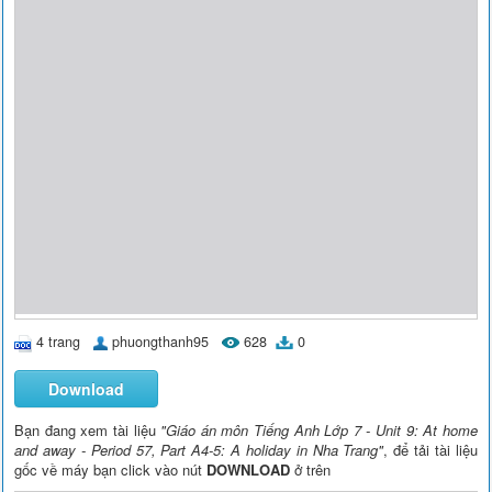
4 trang
phuongthanh95
628
0
Download
Bạn đang xem tài liệu
"Giáo án môn Tiếng Anh Lớp 7 - Unit 9: At home
and away - Period 57, Part A4-5: A holiday in Nha Trang"
, để tải tài liệu
gốc về máy bạn click vào nút
DOWNLOAD
ở trên