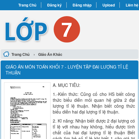
Trang Chủ
Đăng ký
Đăng nhập
Upload
Liên hệ
›
Trang Chủ
Giáo Án Khác
GIÁO ÁN MÔN TOÁN KHỐI 7 - LUYỆN TẬP ĐẠI LƯỢNG TỈ LỆ
THUẬN
A. MỤC TIÊU:
1.-Kiến thức: Củng cố cho HS biết công
thức biểu diễn mối quan hệ giữa 2 đại
lượng tỉ lệ thuận. Nhận biết công thức
biểu diễn hai đại lượng tỉ lệ thuận.
2. Kĩ năng: Nhận biết được 2 đại lượng có
tỉ lệ với nhau hay không, hiểu được tính
chất của hai đại lượng tỉ lệ thuận Biết
cách tìm hệ số tỉ lệ khi biết 1 cặp giá trị