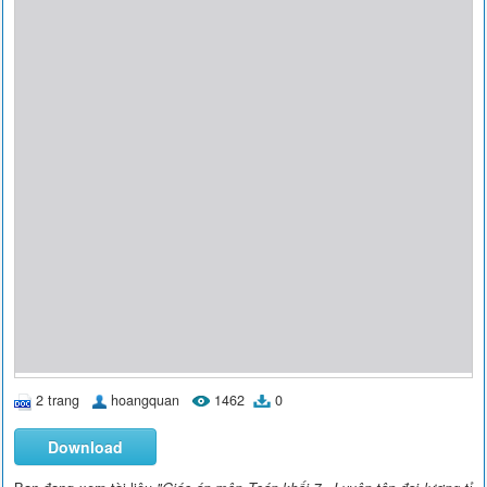
2 trang
hoangquan
1462
0
Download