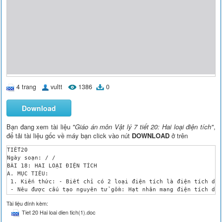
4 trang
vultt
1386
0
Download
Bạn đang xem tài liệu
"Giáo án môn Vật lý 7 tiết 20: Hai loại điện tích"
,
để tải tài liệu gốc về máy bạn click vào nút
DOWNLOAD
ở trên
TIẾT20 

Ngày soạn: / /

BÀI 18: HAI LOẠI ĐIỆN TÍCH

A. MỤC TIÊU:

 1. Kiến thức: - Biết chỉ có 2 loại điện tích là điện tích dươ
 - Nêu được cấu tạo nguyên tử gồm: Hạt nhân mang điện tích dươ
 - Biết vật mang điện âm nhận thêm êlectrôn, vật mang điện dươ
Tài liệu đính kèm:
 2. Kĩ năng: Làm được các thí nghiệm trong bài học và rút ra đ
Tiet 20 Hai loai dien tich(1).doc
 3. Thái độ: Có ý thức vận dụng kiến thức vào cuộc sống 

 B. PHƯƠNG PHÁP GIẢNG DẠY:
