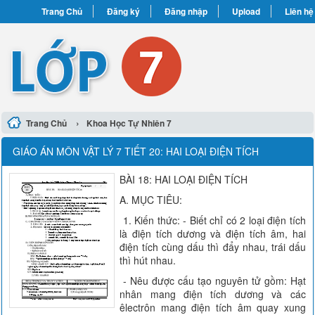
Trang Chủ
Đăng ký
Đăng nhập
Upload
Liên hệ
›
Trang Chủ
Khoa Học Tự Nhiên 7
GIÁO ÁN MÔN VẬT LÝ 7 TIẾT 20: HAI LOẠI ĐIỆN TÍCH
BÀI 18: HAI LOẠI ĐIỆN TÍCH
A. MỤC TIÊU:
1. Kiến thức: - Biết chỉ có 2 loại điện tích
là điện tích dương và điện tích âm, hai
điện tích cùng dấu thì đẩy nhau, trái dấu
thì hút nhau.
- Nêu được cấu tạo nguyên tử gồm: Hạt
nhân mang điện tích dương và các
êlectrôn mang điện tích âm quay xung