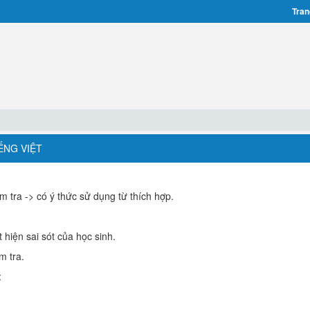
Tran
IẾNG VIỆT
m tra -> có ý thức sử dụng từ thích hợp.
 hiện sai sót của học sinh.
m tra.
: