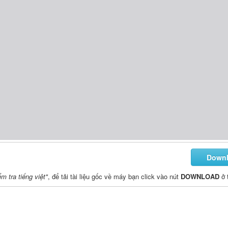
Down
m tra tiếng việt"
, để tải tài liệu gốc về máy bạn click vào nút
DOWNLOAD
ở 