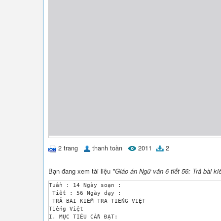
2 trang
thanh toàn
2011
2
Bạn đang xem tài liệu
"Giáo án Ngữ văn 6 tiết 56: Trả bài kiể
Tuần : 14 Ngày soạn : 

 Tiết : 56 Ngày dạy : 

 TRẢ BÀI KIỂM TRA TIẾNG VIỆT

Tiếng Việt 

I. MỤC TIÊU CẦN ĐẠT: 
