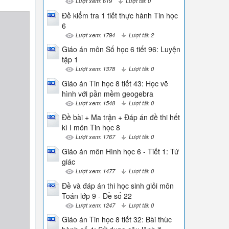
Lượt xem: 619
Lượt tải: 0
Đề kiểm tra 1 tiết thực hành Tin học
6
Lượt xem: 1794
Lượt tải: 2
Giáo án môn Số học 6 tiết 96: Luyện
tập 1
Lượt xem: 1378
Lượt tải: 0
Giáo án Tin học 8 tiết 43: Học vẽ
hình với pần mềm geogebra
Lượt xem: 1548
Lượt tải: 0
Đề bài + Ma trận + Đáp án đề thi hết
kì I môn Tin học 8
Lượt xem: 1767
Lượt tải: 0
Giáo án môn Hình học 6 - Tiết 1: Tứ
giác
Lượt xem: 1477
Lượt tải: 0
Đề và đáp án thi học sinh giỏi môn
Toán lớp 9 - Đề số 22
Lượt xem: 1247
Lượt tải: 0
Giáo án Tin học 8 tiết 32: Bài thùc