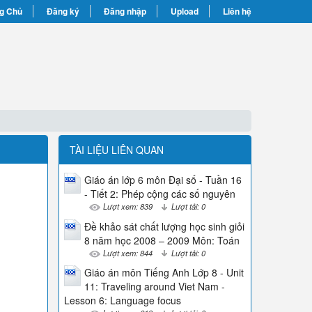
g Chủ
Đăng ký
Đăng nhập
Upload
Liên hệ
TÀI LIỆU LIÊN QUAN
Giáo án lớp 6 môn Đại số - Tuần 16
- Tiết 2: Phép cộng các số nguyên
Lượt xem: 839
Lượt tải: 0
Đề khảo sát chất lượng học sinh giỏi
8 năm học 2008 – 2009 Môn: Toán
Lượt xem: 844
Lượt tải: 0
Giáo án môn Tiếng Anh Lớp 8 - Unit
11: Traveling around Viet Nam -
Lesson 6: Language focus