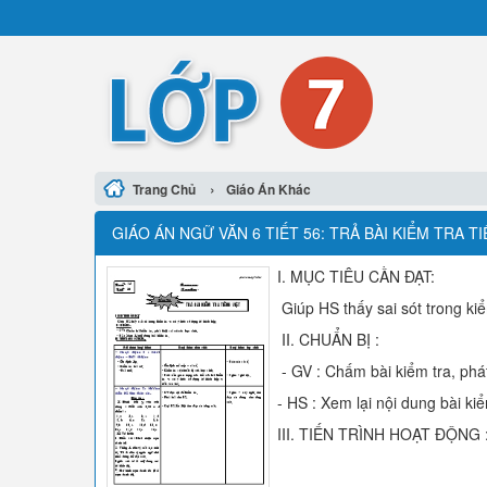
›
Trang Chủ
Giáo Án Khác
GIÁO ÁN NGỮ VĂN 6 TIẾT 56: TRẢ BÀI KIỂM TRA T
I. MỤC TIÊU CẦN ĐẠT:
Giúp HS thấy sai sót trong kiể
II. CHUẨN BỊ :
- GV : Chấm bài kiểm tra, phát
- HS : Xem lại nội dung bài kiể
III. TIẾN TRÌNH HOẠT ĐỘNG 