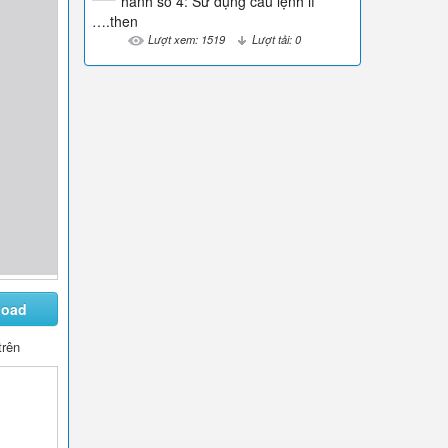
hành số 4: Sử dụng câu lệnh if
….then
Lượt xem: 1519
Lượt tải: 0
load
trên