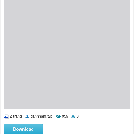
2 trang
danhnam72p
959
0
Download