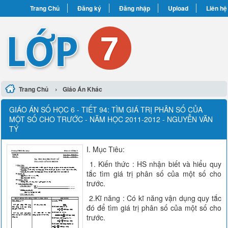
Trang Chủ
Đăng ký
Đăng nhập
Upload
Liên hệ
›
Trang Chủ
Giáo Án Khác
GIÁO ÁN SỐ HỌC 6 - TIẾT 94: TÌM GIÁ TRỊ PHÂN SỐ CỦA
MỘT SỐ CHO TRƯỚC - NĂM HỌC 2011-2012 - NGUYỄN VĂN
TÝ
I. Mục Tiêu:
1. Kiến thức : HS nhận biết và hiểu quy
tắc tìm giá trị phân số của một số cho
trước.
2.Kĩ năng : Có kĩ năng vận dụng quy tắc
đó để tìm giá trị phân số của một số cho
trước.