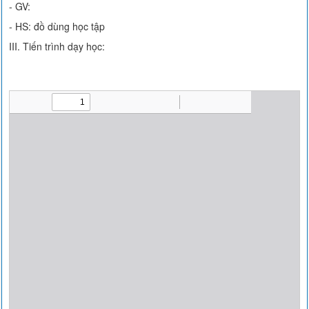
- GV:
- HS: đồ dùng học tập
III. Tiến trình dạy học: