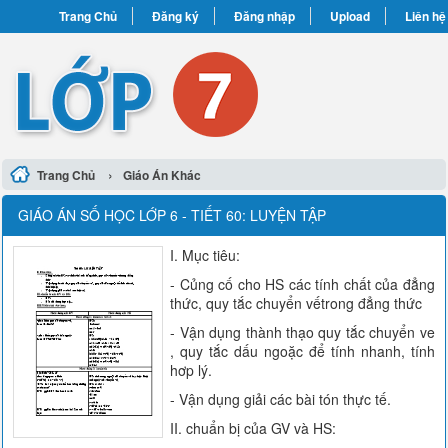
Trang Chủ
Đăng ký
Đăng nhập
Upload
Liên hệ
›
Trang Chủ
Giáo Án Khác
GIÁO ÁN SỐ HỌC LỚP 6 - TIẾT 60: LUYỆN TẬP
I. Mục tiêu:
- Củng cố cho HS các tính chất của đẳng
thức, quy tắc chuyển vếtrong đẳng thức
- Vận dụng thành thạo quy tắc chuyển ve
, quy tắc dấu ngoặc để tính nhanh, tính
hơp lý.
- Vận dụng giải các bài tón thực tế.
II. chuẩn bị của GV và HS: