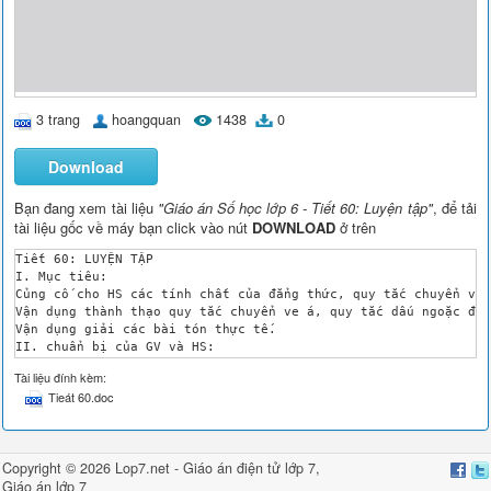
3 trang
hoangquan
1438
0
Download
Bạn đang xem tài liệu
"Giáo án Số học lớp 6 - Tiết 60: Luyện tập"
, để tải
tài liệu gốc về máy bạn click vào nút
DOWNLOAD
ở trên
Tiết 60: LUYỆN TẬP

I. Mục tiêu:

Củng cố cho HS các tính chất của đẳng thức, quy tắc chuyển vết
Vận dụng thành thạo quy tắc chuyển ve á, quy tắc dấu ngoặc để 
Vận dụng giải các bài tón thực tế.

II. chuẩn bị của GV và HS:

GV: 

Tài liệu đính kèm:
HS: đồ dùng học tập

Tieát 60.doc
III. Tiến trình dạy học:

Hoạt động của GV

Hoạt động của HS

Hoạt động 1: kiểm tra bài cũ

Copyright © 2026 Lop7.net -
Giáo án điện tử lớp 7
,
-phát biểu quy tắc chuyển vế.

Giáo án lớp 7
Làm Bt 63/ 87
