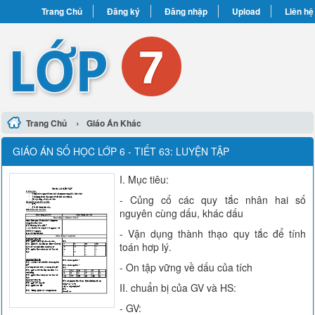
Trang Chủ
Đăng ký
Đăng nhập
Upload
Liên hệ
›
Trang Chủ
Giáo Án Khác
GIÁO ÁN SỐ HỌC LỚP 6 - TIẾT 63: LUYỆN TẬP
I. Mục tiêu:
- Củng cố các quy tắc nhân hai số
nguyên cùng dấu, khác dấu
- Vận dụng thành thạo quy tắc để tính
toán hơp lý.
- On tập vững về dấu của tích
II. chuẩn bị của GV và HS:
- GV: