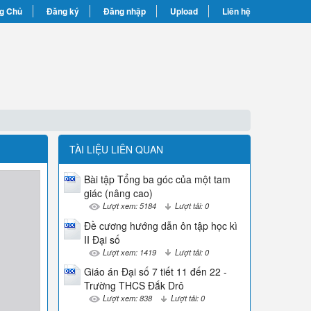
g Chủ
Đăng ký
Đăng nhập
Upload
Liên hệ
TÀI LIỆU LIÊN QUAN
Bài tập Tổng ba góc của một tam
giác (nâng cao)
Lượt xem: 5184
Lượt tải: 0
Đề cương hướng dẫn ôn tập học kì
II Đại số
Lượt xem: 1419
Lượt tải: 0
Giáo án Đại số 7 tiết 11 đến 22 -
Trường THCS Đắk Drô
Lượt xem: 838
Lượt tải: 0