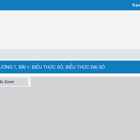
Tran
ƠNG 7, BÀI 1: BIỂU THỨC SỐ, BIỂU THỨC ĐẠI SỐ