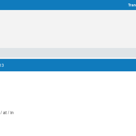
Tran
13
 at / in