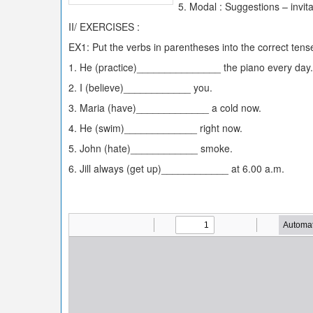
5. Modal : Suggestions – invita
II/ EXERCISES :
EX1: Put the verbs in parentheses into the correct tens
1. He (practice)_______________ the piano every day.
2. I (believe)____________ you.
3. Maria (have)_____________ a cold now.
4. He (swim)_____________ right now.
5. John (hate)____________ smoke.
6. Jill always (get up)____________ at 6.00 a.m.