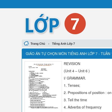
›
Trang Chủ
Tiếng Anh Lớp 7
GIÁO ÁN TỰ CHỌN MÔN TIẾNG ANH LỚP 7 - TUẦN 
REVISION
(Unit 4 – Unit 6 )
I/ GRAMMAR.
1. Tenses;
2. Prepositions of position : on /
3. Tell the time
4. Adverbs of frequency