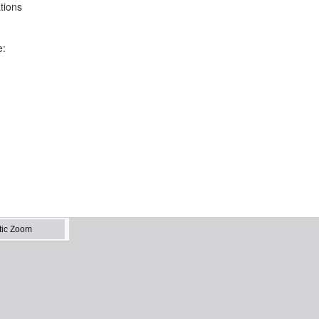
tions
e: