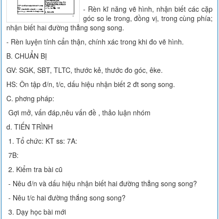
- Rèn kĩ năng vẽ hình, nhận biết các cặp
góc so le trong, đồng vị, trong cùng phía;
nhận biết hai đường thẳng song song.
- Rèn luyện tính cẩn thận, chính xác trong khi đo vẽ hình.
B. CHUẨN BỊ
GV: SGK, SBT, TLTC, thước kẻ, thước đo góc, êke.
HS: Ôn tập đ/n, t/c, dấu hiệu nhận biết 2 đt song song.
C. ph­ơng pháp:
Gợi mở, vấn đáp,nêu vấn đề , thảo luận nhóm
d. TIẾN TRÌNH
1. Tổ chức: KT ss: 7A:
7B:
2. Kiểm tra bài cũ
- Nêu đ/n và dấu hiệu nhận biết hai đường thẳng song song?
- Nêu t/c hai đường thắng song song?
3. Dạy học bài mới