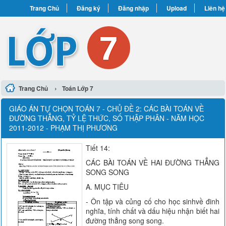
Trang Chủ
Đăng ký
Đăng nhập
Upload
Liên hệ
›
Trang Chủ
Toán Lớp 7
GIÁO ÁN TỰ CHỌN TOÁN 7 - CHỦ ĐỀ 2: CÁC BÀI TOÁN VỀ
ĐƯỜNG THẲNG, TỶ LỆ THỨC, SỐ THẬP PHÂN - NĂM HỌC
2011-2012 - PHẠM THỊ PHƯƠNG
Tiết 14:
CÁC BÀI TOÁN VỀ HAI ĐƯỜNG THẲNG
SONG SONG
A. MỤC TIÊU
- Ôn tập và củng cố cho học sinhvề đinh
nghĩa, tính chất và dấu hiệu nhận biết hai
đường thẳng song song.