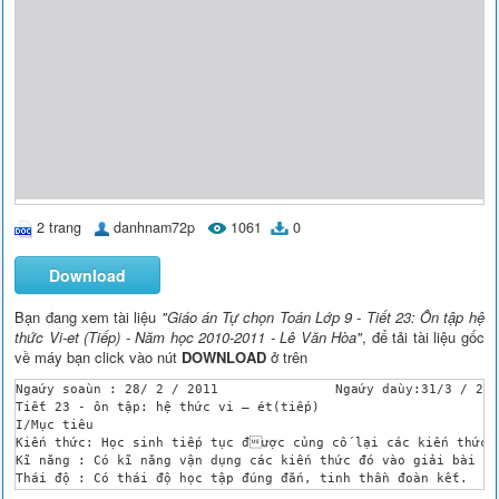
2 trang
danhnam72p
1061
0
Download
Bạn đang xem tài liệu
"Giáo án Tự chọn Toán Lớp 9 - Tiết 23: Ôn tập hệ
thức Vi-et (Tiếp) - Năm học 2010-2011 - Lê Văn Hòa"
, để tải tài liệu gốc
về máy bạn click vào nút
DOWNLOAD
ở trên
Ngaứy soaùn : 28/ 2 / 2011 	 	 Ngaứy daùy:31/3 / 2011 

Tiết 23 - ôn tập: hệ thức vi – ét(tiếp)

I/Mục tiêu

Kiến thức: Học sinh tiếp tục được củng cố lại các kiến thức 
Kĩ năng : Có kĩ năng vận dụng các kiến thức đó vào giải bài tậ
Thái độ : Có thái độ học tập đúng đắn, tinh thần đoàn kết.	

II/Chuẩn bị của thầy và trò
