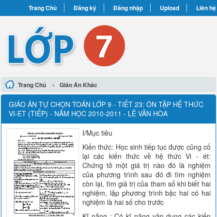
Trang Chủ
Đăng ký
Đăng nhập
Upload
Liên hệ
›
Trang Chủ
Giáo Án Khác
GIÁO ÁN TỰ CHỌN TOÁN LỚP 9 - TIẾT 23: ÔN TẬP HỆ THỨC
VI-ET (TIẾP) - NĂM HỌC 2010-2011 - LÊ VĂN HÒA
I/Mục tiêu
Kiến thức: Học sinh tiếp tục được củng cố
lại các kiến thức về hệ thức Vi - ét:
Chứng tỏ một giá trị nào đó là nghiệm
của phương trình sau đó đi tìm nghiệm
còn lại, tìm giá trị của tham số khi biết hai
nghiệm, lập phương trình bậc hai có hai
nghiệm là hai số cho trước
Kĩ năng : Có kĩ năng vận dụng các kiến