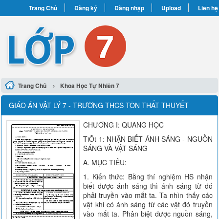
Trang Chủ
Đăng ký
Đăng nhập
Upload
Liên hệ
›
Trang Chủ
Khoa Học Tự Nhiên 7
GIÁO ÁN VẬT LÝ 7 - TRƯỜNG THCS TÔN THẤT THUYẾT
CHƯƠNG I: QUANG HỌC
TiÕt 1: NHẬN BIẾT ÁNH SÁNG - NGUỒN
SÁNG VÀ VẬT SÁNG
A. MỤC TIÊU:
1. Kiến thức: Bằng thí nghiệm HS nhận
biết được ánh sáng thì ánh sáng từ đó
phải truyền vào mắt ta. Ta nhìn thấy các
vật khi có ánh sáng từ các vật đó truyền
vào mắt ta. Phân biệt được nguồn sáng,