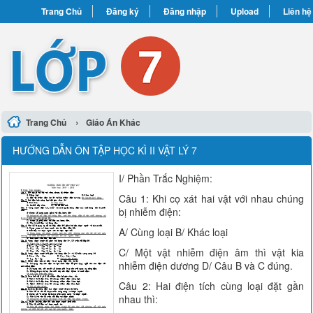
Trang Chủ
Đăng ký
Đăng nhập
Upload
Liên hệ
›
Trang Chủ
Giáo Án Khác
HƯỚNG DẪN ÔN TẬP HỌC KÌ II VẬT LÝ 7
I/ Phần Trắc Nghiệm:
Câu 1: Khi cọ xát hai vật với nhau chúng
bị nhiễm điện:
A/ Cùng loại B/ Khác loại
C/ Một vật nhiễm điện âm thì vật kia
nhiễm điện dương D/ Câu B và C đúng.
Câu 2: Hai điện tích cùng loại đặt gần
nhau thì: