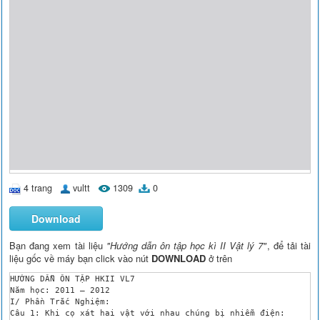
4 trang
vultt
1309
0
Download
Bạn đang xem tài liệu
"Hướng dẫn ôn tập học kì II Vật lý 7"
, để tải tài
liệu gốc về máy bạn click vào nút
DOWNLOAD
ở trên
HƯỚNG DẪN ÔN TẬP HKII VL7

Năm học: 2011 – 2012

I/ Phần Trắc Nghiệm:

Câu 1: Khi cọ xát hai vật với nhau chúng bị nhiễm điện:
