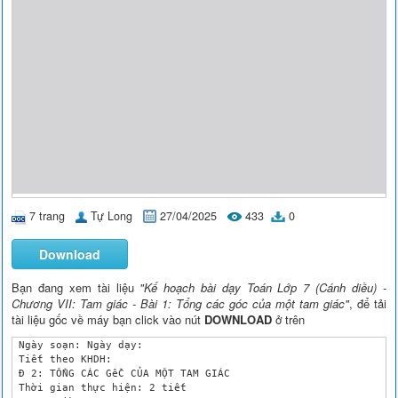
7 trang
Tự Long
27/04/2025
433
0
Download
Bạn đang xem tài liệu
"Kế hoạch bài dạy Toán Lớp 7 (Cánh diều) -
Chương VII: Tam giác - Bài 1: Tổng các góc của một tam giác"
, để tải
tài liệu gốc về máy bạn click vào nút
DOWNLOAD
ở trên
 Ngày soạn: Ngày dạy:

 Tiết theo KHDH:

 Đ 2: TỔNG CÁC GểC CỦA MỘT TAM GIÁC

 Thời gian thực hiện: 2 tiết
