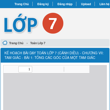
Trang Chủ
Đăng ký
Đăng nhập
Upload
Liên hệ
›
Trang Chủ
Toán Lớp 7
KẾ HOẠCH BÀI DẠY TOÁN LỚP 7 (CÁNH DIỀU) - CHƯƠNG VII:
TAM GIÁC - BÀI 1: TỔNG CÁC GÓC CỦA MỘT TAM GIÁC